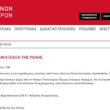
ΥΧΙΑΚΑ
ΠΡΟΠΤΥΧΙΑΚΑ
ΔΙΔΑΚΤΙΚΟ ΠΡΟΣΩΠΙΚΟ
ΥΠΟΔΟΜΕΣ
ΔΡΑΣΤ
ΑΡΤΗΣΕΙΣ
ΤΗΝ ΕΞΕΛΙΞΗ ΤΗΣ ΠΟΛΗΣ
ιώς 138.
φατικούς ή και παράλογους κανόνες από τους οποίους δύσκολα κάνεις δραπετεύει, δ
προτάσεων γύρω από το Κέντρο Πολιτισμού Ίδρυμα Σταύρος Νιάρχος, θα συζητηθο
α διερευνηθεί η δυνατότητα διαμόρφωσης ενός πλαισίου κατευθύνσεων.
ς Αρχιτεκτόνων Ε.Μ.Π./ Ανδρέας Κούρκουλας,
 εξέλιξη της πόλης