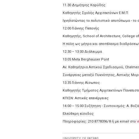
11.30 Δημήτρης Καρύδης
Καθηγητής Σχολής Αρχιτεκτόνων Ε.Μ.Π
Ιχνηλατώντας το πολιτιστικό αποτύπωμα - το σ
12.00 Γιάννης Πεπονής
Καθηγητής, School of Architecture, College of
Η πόλη ως μήτρα και αποτέλεσμα διαδράσεων
12.30 – 13.00 Διάλειμμα
13.05 Meta Berghauser Pont
Αν. Καθηγήτρια Αστικού Σχεδιασμού, Chalmers
Συνέργειες μεταξύ Πυκνότητας, Αστικής Μορ
13.35 Γιάννης Αίσωπος
Καθηγητής Τμήματος Αρχιτεκτόνων Πανεπιστ
ΚΠΙΣΝ: Αστικές επενέργειες
14.00 – 15.00 Συζήτηση - Συντονισμός: Α. Βοζ
Ελεύθερη είσοδος
Πληροφορίες: 210 8778396/8 ή με email στο
v
UNIVERSITY OF PATRAS