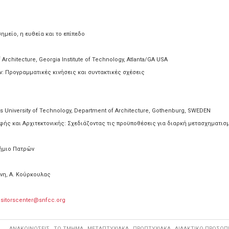
ημείο, η ευθεία και το επίπεδο
 Architecture, Georgia Institute of Technology, Atlanta/GA USA
: Προγραμματικές κινήσεις και συντακτικές σχέσεις
 University of Technology, Department of Architecture, Gothenburg, SWEDEN
φής και Αρχιτεκτονικής: Σχεδιάζοντας τις προϋποθέσεις για διαρκή μετασχηματισ
ήμιο Πατρών
άνη, Α. Κούρκουλας
isitorscenter@snfcc.org
ΑΝΑΚΟΙΝΩΣΕΙΣ
ΤΟ ΤΜΗΜΑ
ΜΕΤΑΠΤΥΧΙΑΚΑ
ΠΡΟΠΤΥΧΙΑΚΑ
ΔΙΔΑΚΤΙΚΟ ΠΡΟΣΩΠ