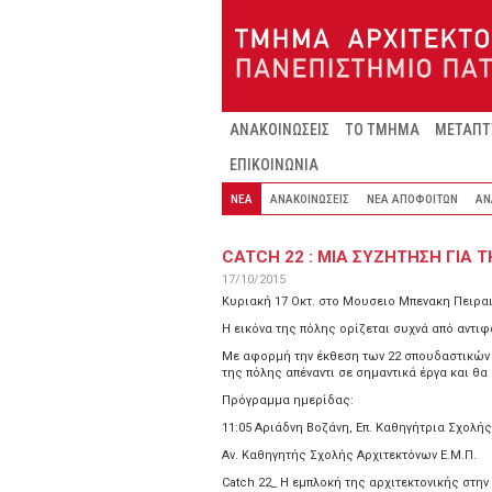
Παράκαμψη προς το κυρίως περιεχόμενο
ΑΝΑΚΟΙΝΩΣΕΙΣ
ΤΟ ΤΜΗΜΑ
ΜΕΤΑΠΤ
ΕΠΙΚΟΙΝΩΝΙΑ
ΝΕΑ
ΑΝΑΚΟΙΝΩΣΕΙΣ
ΝΕΑ ΑΠΟΦΟΙΤΩΝ
ΑΝ
CATCH 22 : ΜΙΑ ΣΥΖΗΤΗΣΗ ΓΙΑ 
17/10/2015
Κυριακή 17 Οκτ. στο Μουσειο Μπενακη Πειρα
Η εικόνα της πόλης ορίζεται συχνά από αντι
Με αφορμή την έκθεση των 22 σπουδαστικών 
της πόλης απέναντι σε σημαντικά έργα και θ
Πρόγραμμα ημερίδας:
11:05 Αριάδνη Βοζάνη, Επ. Καθηγήτρια Σχολή
Αν. Καθηγητής Σχολής Αρχιτεκτόνων Ε.Μ.Π.
Catch 22_ Η εμπλοκή της αρχιτεκτονικής στην