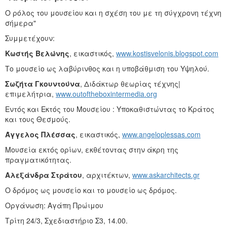
Ο ρόλος του μουσείου και η σχέση του με τη σύγχρονη τέχνη
σήμερα"
Συμμετέχουν:
Κωστής Βελώνης
, εικαστικός,
www.kostisvelonis.blogspot.com
Το μουσείο ως λαβύρινθος και η υποβάθμιση του Υψηλού.
Σωζήτα Γκουντούνα
, Διδάκτωρ θεωρίας τέχνης|
επιμελήτρια,
www.outoftheboxintermedia.org
Εντός και Εκτός του Μουσείου : Υποκαθιστώντας το Κράτος
και τους Θεσμούς.
Άγγελος Πλέσσας
, εικαστικός,
www.angeloplessas.com
Μουσεία εκτός ορίων, εκθέτοντας στην άκρη της
πραγματικότητας.
Αλεξάνδρα Στράτου
, αρχιτέκτων,
www.askarchitects.gr
Ο δρόμος ως μουσείο και το μουσείο ως δρόμος.
Οργάνωση: Αγάπη Πρώιμου
Τρίτη 24/3, Σχεδιαστήριο Σ3, 14.00.