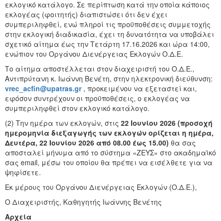
εκλογικό κατάλογο. Σε περίπτωση κατά την οποία κάποιος
εκλογέας (φοιτητής) διαπιστώσει ότι δεν έχει
συμπεριληφθεί, ενώ πληροί τις προϋποθέσεις συμμετοχής
στην εκλογική διαδικασία, έχει τη δυνατότητα να υποβάλει
σχετικό αίτημα έως την Τετάρτη 17.16.2026 και ώρα 14:00,
ενώπιον του Οργάνου Διενέργειας Εκλογών Ο.Δ.Ε.
Το αίτημα αποστέλλεται στον διαχειριστή του Ο.Δ.Ε.,
Αντιπρύτανη κ. Ιωάννη Βενέτη, στην ηλεκτρονική διεύθυνση:
vrec_acfin@upatras.gr
, προκειμένου να εξεταστεί και,
εφόσον συντρέχουν οι προϋποθέσεις, ο εκλογέας να
συμπεριληφθεί στον εκλογικό κατάλογο.
(2) Την ημέρα των εκλογών, στις
22 Ιουνίου 2026 (προσοχή
ημερομηνία διεξαγωγής των εκλογών ορίζεται η ημέρα,
Δευτέρα, 22 Ιουνίου 2026 από 08.00 έως 15.00)
θα σας
αποσταλεί μήνυμα από το σύστημα «ΖΕΥΣ» στο ακαδημαϊκό
σας email, μέσω του οποίου θα πρέπει να εισέλθετε για να
ψηφίσετε.
Εκ μέρους του Οργάνου Διενέργειας Εκλογών (Ο.Δ.Ε.),
Ο Διαχειριστής, Καθηγητής Ιωάννης Βενέτης
Αρχεία