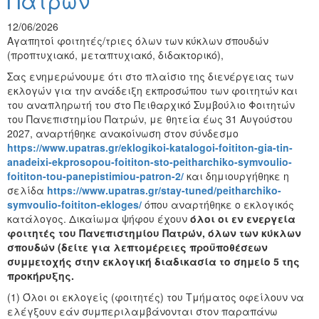
Πατρών
12/06/2026
Αγαπητοί φοιτητές/τριες όλων των κύκλων σπουδών
(προπτυχιακό, μεταπτυχιακό, διδακτορικό),
Σας ενημερώνουμε ότι στο πλαίσιο της διενέργειας των
εκλογών για την ανάδειξη εκπροσώπου των φοιτητών και
του αναπληρωτή του στο Πειθαρχικό Συμβούλιο Φοιτητών
του Πανεπιστημίου Πατρών, με θητεία έως 31 Αυγούστου
2027, αναρτήθηκε ανακοίνωση στον σύνδεσμο
https://www.upatras.gr/eklogikoi-katalogoi-foititon-gia-tin-
anadeixi-ekprosopou-foititon-sto-peitharchiko-symvoulio-
foititon-tou-panepistimiou-patron-2/
και δημιουργήθηκε η
σελίδα
https://www.upatras.gr/stay-tuned/peitharchiko-
symvoulio-foititon-ekloges/
όπου αναρτήθηκε ο εκλογικός
κατάλογος. Δικαίωμα ψήφου έχουν
όλοι οι εν ενεργεία
φοιτητές του Πανεπιστημίου Πατρών, όλων των κύκλων
σπουδών (δείτε για λεπτομέρειες προϋποθέσεων
συμμετοχής στην εκλογική διαδικασία το σημείο 5 της
προκήρυξης.
(1) Όλοι οι εκλογείς (φοιτητές) του Τμήματος οφείλουν να
ελέγξουν εάν συμπεριλαμβάνονται στον παραπάνω