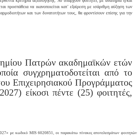
ερθέντα κριτήρια αξιολόγησης. Αν υπάρχουν φοιτητές με αναπηρία ή/και
ται προσπάθεια να ικανοποιείται κατ' εξαίρεση με ισάριθμη αύξηση των
αρμοδιοτήτων και των δυνατοτήτων τους,
θα
φροντίσουν επίσης για την
τημίου Πατρών ακαδημαϊκών ετών
ποία συγχρηματοδοτείται από το
του Επιχειρησιακού Προγράμματος
27) είκοσι πέντε (25) φοιτητές,
027» με κωδικό MIS 6020851, οι παρακάτω πίνακες αποτελεσμάτων φοιτητών