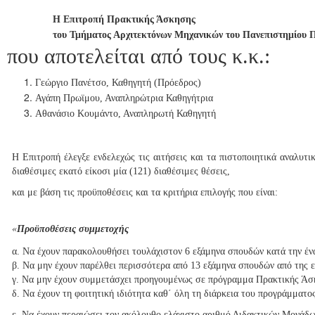
H
Επιτροπή Πρακτικής Άσκησης
του Τμήματος Αρχιτεκτόνων Μηχανικών του Πανεπιστημίου 
που αποτελείται από τους κ.κ.:
Γεώργιο Πανέτσο, Καθηγητή (Πρόεδρος)
Αγάπη Πρωϊμου, Αναπληρώτρια Καθηγήτρια
Αθανάσιο Κουμάντο, Αναπληρωτή Καθηγητή
Η Επιτροπή έλεγξε ενδελεχώς τις αιτήσεις και τα πιστοποιητικά αναλυ
διαθέσιμες εκατό είκοσι μία (121) διαθέσιμες θέσεις,
και με βάση τις προϋποθέσεις και τα κριτήρια επιλογής που είναι:
«
Προϋποθέσεις συμμετοχής
α. Να έχουν παρακολουθήσει τουλάχιστον 6 εξάμηνα σπουδών κατά την έ
β. Να μην έχουν παρέλθει περισσότερα από 13 εξάμηνα σπουδών από της 
γ. Να μην έχουν συμμετάσχει προηγουμένως σε πρόγραμμα Πρακτικής Άσκ
δ. Να έχουν τη φοιτητική ιδιότητα καθ΄ όλη τη διάρκεια του προγράμματο
ε. Να έχουν περαιώσει τον ακόλουθο ελάχιστο αριθμό Διδακτικών Μονάδ