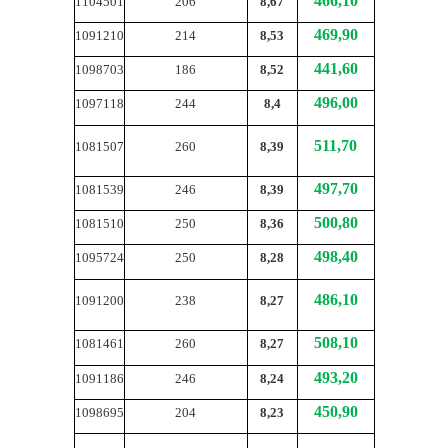
466,10
1104501
206
8,67
469,90
1091210
214
8,53
441,60
1098703
186
8,52
496,00
1097118
244
8,4
511,70
1081507
260
8,39
497,70
1081539
246
8,39
500,80
1081510
250
8,36
498,40
1095724
250
8,28
486,10
1091200
238
8,27
508,10
1081461
260
8,27
493,20
1091186
246
8,24
450,90
1098695
204
8,23