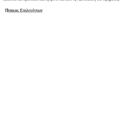
Π
ίνακας Επιλεγέντων