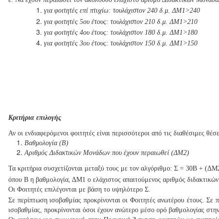
για φοιτητές επί πτυχίω: τουλάχιστον 240 δ.μ. ΔΜ1>240
για φοιτητές 5ου έτους: τουλάχιστον 210 δ.μ.
ΔΜ1>210
για φοιτητές 4ου έτους: τουλάχιστον 180 δ.μ.
ΔΜ1>180
για φοιτητές 3ου έτους: τουλάχιστον 150 δ.μ.
ΔM1>150
Κριτήρια επιλογής
Αν οι ενδιαφερόμενοι φοιτητές είναι περισσότεροι από τις διαθέσιμες θέ
Βαθμολογία (Β)
Αριθμός Διδακτικών Μονάδων που έχουν περαιωθεί (ΔΜ2)
Τα κριτήρια συσχετίζονται μεταξύ τους με τον αλγόριθμο: Σ = 30Β + (ΔΜ
όπου Β η βαθμολογία, ΔΜ1 ο ελάχιστος απαιτούμενος αριθμός διδακτικώ
Οι Φοιτητές επιλέγονται με βάση το υψηλότερο Σ.
Σε περίπτωση ισοβαθμίας προκρίνονται οι Φοιτητές ανωτέρου έτους. Σε 
ισοβαθμίας, προκρίνονται όσοι έχουν ανώτερο μέσο ορό βαθμολογίας στην