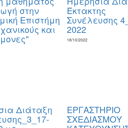
η μαθήματος
Ημερήσια Διά
ωγή στην
Έκτακτης
μική Επιστήμη
Συνέλευσης 4_
χανικούς και
2022
μονες"
18/10/2022
σια Διάταξη
ΕΡΓΑΣΤΗΡΙΟ
ευσης_3_17-
ΣΧΕΔΙΑΣΜΟΥ