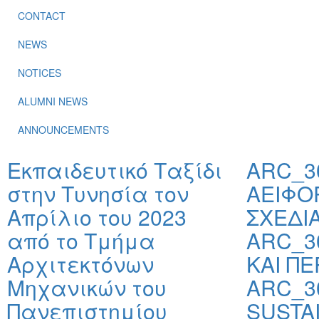
CONTACT
NEWS
NOTICES
ALUMNI NEWS
ANNOUNCEMENTS
Εκπαιδευτικό Ταξίδι
ARC_3
στην Τυνησία τον
ΑΕΙΦΟ
Απρίλιο του 2023
ΣΧΕΔΙ
από το Tμήμα
ARC_3
Aρχιτεκτόνων
ΚΑΙ ΠΕ
Μηχανικών του
ARC_3
Πανεπιστημίου
SUSTA