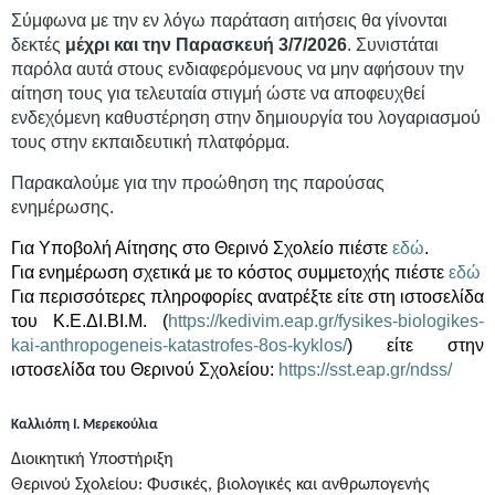
Σύμφωνα με την εν λόγω παράταση αιτήσεις θα γίνονται
δεκτές
μέχρι και την Παρασκευή 3/7/2026
. Συνιστάται
παρόλα αυτά στους ενδιαφερόμενους να μην αφήσουν την
αίτηση τους για τελευταία στιγμή ώστε να αποφευχθεί
ενδεχόμενη καθυστέρηση στην δημιουργία του λογαριασμού
τους στην εκπαιδευτική πλατφόρμα.
Παρακαλούμε για την προώθηση της παρούσας
ενημέρωσης.
Για Υποβολή Αίτησης στο Θερινό Σχολείο πιέστε
εδώ
.
Για ενημέρωση σχετικά με το κόστος συμμετοχής πιέστε
εδώ
Για περισσότερες πληροφορίες ανατρέξτε είτε στη ιστοσελίδα
του Κ.Ε.ΔΙ.ΒΙ.Μ. (
https://kedivim.eap.gr/fysikes-biologikes-
kai-anthropogeneis-katastrofes-8os-kyklos/
) είτε στην
ιστοσελίδα του Θερινού Σχολείου:
https://sst.eap.gr/ndss/
Καλλιόπη Ι. Μερεκούλια
Διοικητική Υποστήριξη
Θερινού Σχολείου: Φυσικές, βιολογικές και ανθρωπογενής