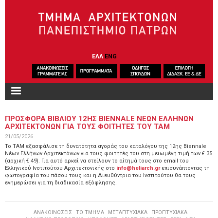
Παράκαμψη προς το κυρίως περιεχόμενο
ΕΛΛ
ENG
ΠΡΟΣΦΟΡΑ ΒΙΒΛΙΟΥ 12ΗΣ BIENNALE ΝΕΩΝ ΕΛΛΗΝΩΝ
ΑΡΧΙΤΕΚΤΟΝΩΝ ΓΙΑ ΤΟΥΣ ΦΟΙΤΗΤΕΣ ΤΟΥ ΤΑΜ
21/05/2026
Το ΤΑΜ εξασφάλισε τη δυνατότητα αγοράς του καταλόγου της 12ης Biennale
Νέων Ελλήνων Αρχιτεκτόνων για τους φοιτητές του στη μειωμένη τιμή των € 35
(αρχική € 49). Για αυτό αρκεί να στείλουν το αίτημά τους στο email του
Ελληνικού Ινστιτούτου Αρχιτεκτονικής στο
info@heliarch.gr
επισυνάπτοντας τη
φωτογραφία του πάσου τους και η Διευθύντρια του Ινστιτούτου θα τους
ενημερώσει για τη διαδικασία εξόφλησης.
ΑΝΑΚΟΙΝΩΣΕΙΣ
ΤΟ ΤΜΗΜΑ
ΜΕΤΑΠΤΥΧΙΑΚΑ
ΠΡΟΠΤΥΧΙΑΚΑ