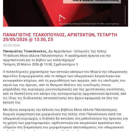
ΠΑΝΑΓΙΩΤΗΣ ΤΣΑΚΟΠΟΥΛΟΣ, ΑΡΧΙΤΕΚΤΩΝ, ΤΕΤΑΡΤΗ
20/05/2026 @ 13:30, Σ5
20/05/2026
Παναγιώτης Τσακόπουλος,
Δρ Αρχιτέκτων - Iστορικός της πόλης
"Η έκδοση Mora άλλοτε Πελοπόννησος: Η ακαδημαϊκή έρευνα για την
αρχιτεκτονική και το βιβλίο ως καλλιτέχνημα"
Τετάρτη 20 Μαΐου 2026 @ 13:30, Σχεδιαστήριο 5
Ο πολεοδομικός χαρακτήρας των αστικών κέντρων του Μοριά της οθωμανικής
περιόδου διαμορφώνεται από το πλέγμα των οθωμανικών λατρευτικών και
κοινωφελών κτηρίων, από τη χωροθέτηση των αγορών, από τις υποδομές του
νερού και της άμυνας, από το θεσμικό πλαίσιο της οικοδομής στους
μαχαλάδες της κυρίαρχης μουσουλμανικής και της χριστιανικής κοινότητας,
από τα δεσπόζοντα στο κέντρο της αυτοκρατορίας αρχιτεκτονικά πρότυπα, από
τις ίδιες τις διαδικασίες αστικοποίησης που έχουν εφαρμογή σε όλη την
έκτασή της.
Με άξονα αναφοράς την έκδοση του βιβλίου Mora άλλοτε Πελοπόννησος.
Χωρική συγκρότηση και μορφολογία της πόλης στην Πελοπόννησο κατά την
οθωμανική κυριαρχία, η διάλεξη θα εστιάσει στη μεθοδολογία της έρευνας και
τη χρήση των χαρτογραφικών, σχεδιαστικών και κειμενικών εργαλείων που
οδηγούν στη διερεύνηση του μορφολογικού αποτυπώματος του οθωμανικού