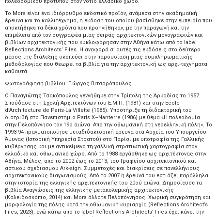
πολεοδομικού προτύπου στον νότιο ελλαδικό χώρο.
Το Mora είναι ένα ιδιόρρυθμο εκδοτικό προϊόν, ανάμεσα στην ακαδημαϊκή
έρευνα και το καλλιτέχνημα, η έκδοση του οποίου βασίσθηκε στην εμπειρία που
αποκτήθηκε τα δέκα χρόνια που προηγήθηκαν, με την παραγωγή και την
επιμέλεια από τον συγγραφέα μιας σειράς αρχιτεκτονικών μονογραφιών και
βιβλίων αρχιτεκτονικής που κυκλοφόρησαν στην Αθήνα κάτω από το label
Reflections Architects’ Files. Η αναφορά σ’ αυτές τις εκδόσεις στο δεύτερο
μέρος της διάλεξης σκοπεύει στην παρουσίαση μιας συμπληρωματικής
μεθοδολογίας που θεωρεί τα βιβλία για την αρχιτεκτονική ως αρχι-τεχνήματα
καθαυτά.
Φωτογράφηση βιβλίου: Γιώργος Βιτσαρόπουλος
Ο Παναγιώτης Τσακόπουλος γεννήθηκε στην Τρίπολη της Αρκαδίας το 1957.
Σπούδασε στη Σχολή Αρχιτεκτόνων του Ε.Μ.Π. (1981) και στην Ecole
d’Architecture de Paris-La Villette (1985). Υποστήριξε τη διδακτορική του
διατριβή στο Πανεπιστήμιο Paris X–Nanterre (1986) με θέμα «Η πολεοδομία
στην Πελοπόννησο τον 19ο αιώνα. Από την οθωμανική στη νεοελληνική πόλη». Το
1993-94 πραγματοποίησε μεταδιδακτορική έρευνα στα Aρχεία του Υπουργείου
Άμυνας (Ιστορική Υπηρεσία Στρατού) στο Παρίσι με υποτροφία της Γαλλικής
κυβέρνησης και με αντικείμενο τη γαλλική στρατιωτική χαρτογραφία στον
ελλαδικό και οθωμανικό χώρο. Από το 1988 εργάσθηκε ως αρχιτέκτονας στην
Αθήνα. Μέλος, από το 2002 έως το 2013, του Γραφείου αρχιτεκτονικού και
αστικού σχεδιασμού Ark-sign. Συμμετοχές και διακρίσεις σε πανελλήνιους
αρχιτεκτονικούς διαγωνισμούς. Από το 2007 η έρευνά του εστιάζει παράλληλα
στην ιστορία της ελληνικής αρχιτεκτονικής του 20ού αιώνα. Δημοσίευσε τα
βιβλία Αναγνώσεις της ελληνικής μεταπολεμικής αρχιτεκτονικής
(Καλειδοσκόπιο, 2014) και Mora άλλοτε Πελοπόννησος. Χωρική συγκρότηση και
μορφολογία της πόλης κατά την οθωμανική κυριαρχία (Reflections Architect’s
Files, 2023), ενώ κάτω από το label Reflections Architects’ Files έχει κάνει την