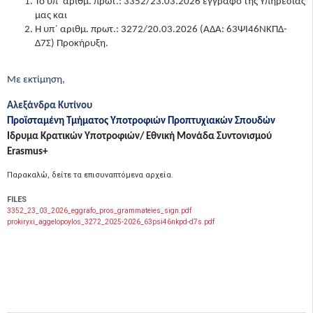
Το υπ’ αριθμ. πρωτ.: 3352/23.03.2026 έγγραφο της Υπηρεσίας
μας και
Η υπ΄ αριθμ. πρωτ.:
3272/20.03.2026 (ΑΔΑ:
63ΨΙ46ΝΚΠΔ-
Δ7Σ
)
Προκήρυξη.
Με εκτίμηση,
Αλεξάνδρα Κυτίνου
Προϊσταμένη Τμήματος Υποτροφιών Προπτυχιακών Σπουδών
Iδρυμα Κρατικών Υποτροφιών/ Εθνική Μονάδα Συντονισμού
Erasmus+
Παρακαλώ, δείτε τα επισυναπτόμενα αρχεία.
FILES
3352_23_03_2026_eggrafo_pros_grammateies_sign.pdf
prokiryxi_aggelopoylos_3272_2025-2026_63psi46nkpd-d7s.pdf