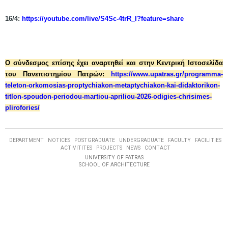
16/4:
https://youtube.com/live/S4Sc-4trR_I?feature=share
Ο σύνδεσμος επίσης έχει αναρτηθεί και στην Κεντρική Ιστοσελίδα
του Πανεπιστημίου Πατρών:
https://www.upatras.gr/programma-
teleton-orkomosias-proptychiakon-metaptychiakon-kai-didaktorikon-
titlon-spoudon-periodou-martiou-apriliou-2026-odigies-chrisimes-
plirofories/
DEPARTMENT
NOTICES
POSTGRADUATE
UNDERGRADUATE
FACULTY
FACILITIES
ACTIVITITES
PROJECTS
NEWS
CONTACT
UNIVERSITY OF PATRAS
SCHOOL OF ARCHITECTURE