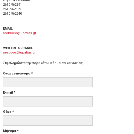
Θέματα Σπουδών
2610 962891
2610962539
2610 962540
EMAIL
archisec@upatras.gr
WEB EDITOR EMAIL
aesopos@upatras.gr
Συμπληρώστε την παρακάτω φόρμα επικοινωνίας.
Ονοματεπώνυμο
*
E-mail
*
Θέμα
*
Μήνυμα
*