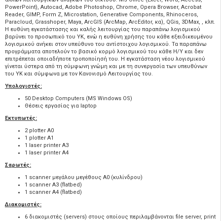
PowerPoint), Autocad, Adobe Photoshop, Chrome, Opera Browser, Acrobat
Reader, GIMP, Form Z, Microstation, Generative Components, Rhinoceros,
Paracloud, Grasshoper, Maya, ArcGIS (ArcMap, ArcEditor, κα), QGis, 3DMax, , κλπ.
Η ευθύνη εγκατάστασης και καλής λειτουργίας του παραπάνω λογισμικού
βαρύνει το προσωπικό του YK, ενώ η ευθύνη χρήσης του κάθε εξειδικευμένου
λογισμικού ανήκει στον υπεύθυνο του αντίστοιχου λογισμικού. Τα παραπάνω
προγράμματα αποτελούν το βασικό κορμό λογισμικού του κάθε Η/Υ και δεν
επιτρέπεται οποιαδήποτε τροποποίησή του. Η εγκατάσταση νέου λογισμικού
γίνεται ύστερα από τη σύμφωνη γνώμη και με τη συνεργασία των υπευθύνων
του YK και σύμφωνα με τον Κανονισμό Λειτουργίας του.
Υπολογιστές:
50 Desktop Computers (MS Windows OS)
Θέσεις εργασίας για laptop
Εκτυπωτές:
2 plotter A0
1 plotter A1
1 laser printer A3
1 laser printer A4
Σαρωτές:
1 scanner μεγάλου μεγέθους Α0 (κυλίνδρου)
1 scanner A3 (flatbed)
1 scanner A4 (flatbed)
Διακομιστές:
6 διακομιστές (servers) στους οποίους περιλαμβάνονται file server, print