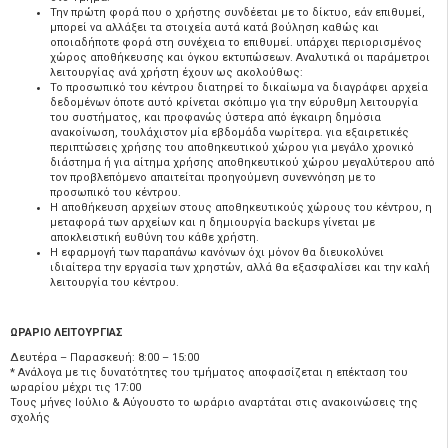
Την πρώτη φορά που ο χρήστης συνδέεται με το δίκτυο, εάν επιθυμεί,
μπορεί να αλλάξει τα στοιχεία αυτά κατά βούληση καθώς και
οποιαδήποτε φορά στη συνέχεια το επιθυμεί. υπάρχει περιορισμένος
χώρος αποθήκευσης και όγκου εκτυπώσεων. Αναλυτικά οι παράμετροι
λειτουργίας ανά χρήστη έχουν ως ακολούθως:
Το προσωπικό του κέντρου διατηρεί το δικαίωμα να διαγράφει αρχεία
δεδομένων όποτε αυτό κρίνεται σκόπιμο για την εύρυθμη λειτουργία
του συστήματος, και προφανώς ύστερα από έγκαιρη δημόσια
ανακοίνωση, τουλάχιστον μία εβδομάδα νωρίτερα. για εξαιρετικές
περιπτώσεις χρήσης του αποθηκευτικού χώρου για μεγάλο χρονικό
διάστημα ή για αίτημα χρήσης αποθηκευτικού χώρου μεγαλύτερου από
τον προβλεπόμενο απαιτείται προηγούμενη συνεννόηση με το
προσωπικό του κέντρου.
Η αποθήκευση αρχείων στους αποθηκευτικούς χώρους του κέντρου, η
μεταφορά των αρχείων και η δημιουργία backups γίνεται με
αποκλειστική ευθύνη του κάθε χρήστη.
Η εφαρμογή των παραπάνω κανόνων όχι μόνον θα διευκολύνει
ιδιαίτερα την εργασία των χρηστών, αλλά θα εξασφαλίσει και την καλή
λειτουργία του κέντρου.
ΩΡΑΡΙΟ ΛΕΙΤΟΥΡΓΙΑΣ
Δευτέρα – Παρασκευή: 8:00 – 15:00
* Ανάλογα με τις δυνατότητες του τμήματος αποφασίζεται η επέκταση του
ωραρίου μέχρι τις 17:00
Τους μήνες Ιούλιο & Αύγουστο το ωράριο αναρτάται στις ανακοινώσεις της
σχολής