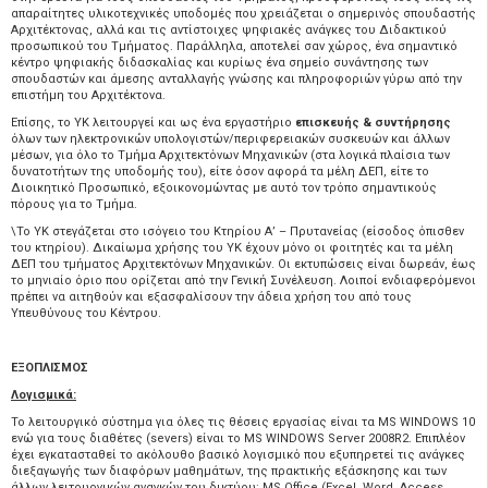
απαραίτητες υλικοτεχνικές υποδομές που χρειάζεται ο σημερινός σπουδαστής
Αρχιτέκτονας, αλλά και τις αντίστοιχες ψηφιακές ανάγκες του Διδακτικού
προσωπικού του Τμήματος. Παράλληλα, αποτελεί σαν χώρος, ένα σημαντικό
κέντρο ψηφιακής διδασκαλίας και κυρίως ένα σημείο συνάντησης των
σπουδαστών και άμεσης ανταλλαγής γνώσης και πληροφοριών γύρω από την
επιστήμη του Αρχιτέκτονα.
Επίσης, το ΥΚ λειτουργεί και ως ένα εργαστήριο
επισκευής & συντήρησης
όλων των ηλεκτρονικών υπολογιστών/περιφερειακών συσκευών και άλλων
μέσων, για όλο το Τμήμα Αρχιτεκτόνων Μηχανικών (στα λογικά πλαίσια των
δυνατοτήτων της υποδομής του), είτε όσον αφορά τα μέλη ΔΕΠ, είτε το
Διοικητικό Προσωπικό, εξοικονομώντας με αυτό τον τρόπο σημαντικούς
πόρους για το Τμήμα.
\Το ΥΚ στεγάζεται στο ισόγειο του Κτηρίου Α’ – Πρυτανείας (είσοδος όπισθεν
του κτηρίου). Δικαίωμα χρήσης του ΥΚ έχουν μόνο οι φοιτητές και τα μέλη
ΔΕΠ του τμήματος Αρχιτεκτόνων Μηχανικών. Οι εκτυπώσεις είναι δωρεάν, έως
το μηνιαίο όριο που ορίζεται από την Γενική Συνέλευση. Λοιποί ενδιαφερόμενοι
πρέπει να αιτηθούν και εξασφαλίσουν την άδεια χρήση του από τους
Υπευθύνους του Κέντρου.
ΕΞΟΠΛΙΣΜΟΣ
Λογισμικά:
Το λειτουργικό σύστημα για όλες τις θέσεις εργασίας είναι τα MS WINDOWS 10
ενώ για τους διαθέτες (severs) είναι το MS WINDOWS Server 2008R2. Επιπλέον
έχει εγκατασταθεί το ακόλουθο βασικό λογισμικό που εξυπηρετεί τις ανάγκες
διεξαγωγής των διαφόρων μαθημάτων, της πρακτικής εξάσκησης και των
άλλων λειτουργικών αναγκών του δικτύου: MS Office (Excel, Word, Access,