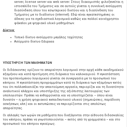
server, license server και web server. Στους διακομιστές φιλοξενείται η
ιστοσελίδα του Τμήματος και σε αυτούς γίνεται η συνολική ενσύρματη
διασύνδεση όλου του εσωτερικού δικτύου και η διασύνδεση του
Τμήματος με το διαδίκτυο (internet). Εδώ είναι εγκατεστημένες οι
άδειες για τα σχεδιαστικά λογισμικά καθώς και πολλοί κοινόχρηστοι
φάκελοι με ψηφιακό υλικό μαθημάτων.
Δίκτυα:
Τοπικό δίκτυο ενσύρματο μεγάλης ταχύτητας
Ασύρματο δίκτυο Edupass
ΥΠOΣΤΗΡΙΞΗ ΤΩΝ ΜΑΘΗΜΑΤΩΝ
Οι διδάσκοντες ορίζουν το απαραίτητο λογισμικό στην αρχή κάθε ακαδημαϊκού
εξαμήνου και κατά προτίμηση στη διάρκεια του καλοκαιριού. Η εγκατάσταση
του προτεινόμενου λογισμικού γίνεται σε συνεργασία με το προσωπικό του
κέντρου. Η εγκατάσταση προγραμμάτων κατά τη διάρκεια των εξαμήνων εκτός
του ότι πολλαπλασιάζει την απαιτούμενη εργασία, περιορίζει και τη δυνατότητα
αναλυτικού ελέγχου και υποστήριξης της αξιόπιστης λειτουργίας των
υπολογιστών. Πρέπει να ενθαρρύνεται και να υποστηρίζεται – όπου είναι
δυνατόν – η χρήση ψηφιακού εκπαιδευτικού υλικού (σημειώσεις, παράδοση
ασκήσεων, κλπ.) και οι εκτυπώσεις να περιορίζονται στις απολύτως
απαραίτητες.
Οι αλλαγές των ωρών σε μαθήματα που διεξάγονται στην αίθουσα διδασκαλίας
του κέντρου, πρέπει να γνωστοποιούνται – εκτός από τη γραμματεία – και στο
προσωπικό του κέντρου εγκαίρως.