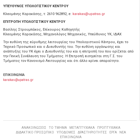
ΥΠΕΥΘΥΝΟΣ ΥΠΟΛΟΓΙΣΤΙΚΟΥ ΚΕΝΤΡΟΥ
Κλεομένης Καρακάσης, τ: 2610 962892, e:
karakas@upatras.gr
ΕΠΙΤΡΟΠΗ ΥΠΟΛΟΓΙΣΤΙΚΟΥ ΚΕΝΤΡΟΥ
Βασίλης Στρουμπάκος, Επίκουρος Καθηγητής
Κλεομένης Καρακάσης, Μηχανολόγος Μηχανικός, Υπεύθυνος ΥΚ, ΙΔΑΧ
Την ευθύνη της εύρυθμης λειτουργίας του Υπολογιστικού Κέντρου, έχει το
Τεχνικό Προσωπικό και ο Διευθυντής του. Την ευθύνη οργάνωσης και
ανάπτυξης του ΥΚ έχει ο Διευθυντής του και η επιτροπή του που ορίζεται από
την Γενική Συνέλευση του Τμήματος. Η Επιτροπή εισηγείται στη Γ.Σ. του
Τμήματος τον Κανονισμό Λειτουργίας και ότι άλλο κρίνει απαραίτητο.
ΕΠΙΚΟΙΝΩΝΙΑ
karakas@upatras.gr
ΑΝΑΚΟΙΝΩΣΕΙΣ
ΤΟ ΤΜΗΜΑ
ΜΕΤΑΠΤΥΧΙΑΚΑ
ΠΡΟΠΤΥΧΙΑΚΑ
ΔΙΔΑΚΤΙΚΟ ΠΡΟΣΩΠΙΚΟ
ΥΠΟΔΟΜΕΣ
ΔΡΑΣΤΗΡΙΟΤΗΤΕΣ
ΕΡΓΑ
ΝΕΑ
ΕΠΙΚΟΙΝΩΝΙΑ