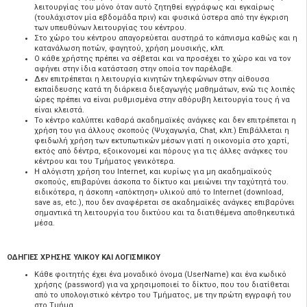
λειτουργίας του μόνο όταν αυτό ζητηθεί εγγράφως και εγκαίρως
(τουλάχιστον μία εβδομάδα πριν) και φυσικά ύστερα από την έγκριση
των υπευθύνων λειτουργίας του κέντρου.
Στο χώρο του κέντρου απαγορεύεται αυστηρά το κάπνισμα καθώς και η
κατανάλωση ποτών, φαγητού, χρήση μουσικής, κλπ.
O κάθε χρήστης πρέπει να σέβεται και να προσέχει το χώρο και να τον
αφήνει στην ίδια κατάσταση στην οποία τον παρέλαβε.
Δεν επιτρέπεται η λειτουργία κινητών τηλεφώνων στην αίθουσα
εκπαίδευσης κατά τη διάρκεια διεξαγωγής μαθημάτων, ενώ τις λοιπές
ώρες πρέπει να είναι ρυθμισμένα στην αθόρυβη λειτουργία τους ή να
είναι κλειστά.
Το κέντρο καλύπτει καθαρά ακαδημαϊκές ανάγκες και δεν επιτρέπεται η
χρήση του για άλλους σκοπούς (Ψυχαγωγία, Chat, κλπ.) Επιβάλλεται η
φειδωλή χρήση των εκτυπωτικών μέσων γιατί η οικονομία στο χαρτί,
εκτός από δέντρα, εξοικονομεί και πόρους για τις άλλες ανάγκες του
κέντρου και του Τμήματος γενικότερα.
Η αλόγιστη χρήση του Internet, και κυρίως για μη ακαδημαϊκούς
σκοπούς, επιβαρύνει άσκοπα το δίκτυο και μειώνει την ταχύτητά του.
ειδικότερα, η άσκοπη «απόκτηση» υλικού από το Internet (download,
save as, etc.), που δεν αναφέρεται σε ακαδημαϊκές ανάγκες επιβαρύνει
σημαντικά τη λειτουργία του δικτύου και τα διατιθέμενα αποθηκευτικά
μέσα.
OΔΗΓΙΕΣ ΧΡΗΣΗΣ ΥΛΙΚOΥ ΚΑΙ ΛOΓΙΣΜΙΚOΥ
Κάθε φοιτητής έχει ένα μοναδικό όνομα (UserName) και ένα κωδικό
χρήσης (password) για να χρησιμοποιεί το δίκτυο, που του διατίθεται
από το υπολογιστικό κέντρο του Τμήματος, με την πρώτη εγγραφή του
στο Τμήμα.