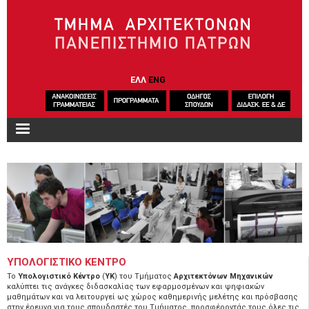
Παράκαμψη προς το κυρίως περιεχόμενο
ΕΛΛ
ENG
ΥΠΟΛΟΓΙΣΤΙΚΟ ΚΕΝΤΡΟ
Το
Υπολογιστικό Κέντρο
(
ΥΚ
) του Τμήματος
Αρχιτεκτόνων Μηχανικών
καλύπτει τις ανάγκες διδασκαλίας των εφαρμοσμένων και ψηφιακών
μαθημάτων και να λειτουργεί ως χώρος καθημερινής μελέτης και πρόσβασης
στην έρευνα για τους σπουδαστές του Τμήματος, προσφέροντάς τους όλες τις