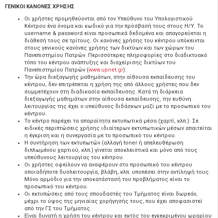
ΓΕΝΙΚΟΙ ΚΑΝΟΝΕΣ ΧΡΗΣΗΣ
Οι χρήστες προμηθεύονται από τον Υπεύθυνο του Υπολογιστικού
Κέντρου ένα όνομα και κωδικό για την πρόσβασή τους στους Η/Υ. Το
username & password είναι προσωπικά δεδομένα και απαγορεύεται η
διάθεσή τους σε τρίτους. Οι κανόνες χρήσης του κέντρου υπόκεινται
στους γενικούς κανόνες χρήσης των δικτύων και των χώρων του
Πανεπιστημίου Πατρών. Περισσότερες πληροφορίες στο διαδικτυακό
τόπο του κέντρου ανάπτυξης και διαχείρισης δικτύων του
Πανεπιστημίου Πατρών (
www.upnet.gr
).
Την ώρα διεξαγωγής μαθημάτων, στην αίθουσα εκπαίδευσης του
κέντρου, δεν επιτρέπεται η χρήση της από άλλους χρήστες που δεν
συμμετέχουν στη διαδικασία εκπαίδευσης. Κατά τη διάρκεια
διεξαγωγής μαθημάτων στην αίθουσα εκπαίδευσης, την ευθύνη
λειτουργίας της έχει ο υπεύθυνος διδάσκων μαζί με το προσωπικό του
κέντρου.
Το κέντρο παρέχει τα απαραίτητα εκτυπωτικά μέσα (χαρτί, κλπ.). Σε
ειδικές περιπτώσεις χρήσης ιδιαίτερων εκτυπωτικών μέσων απαιτείται
η έγκριση και η συνεργασία με το προσωπικό του κέντρου.
Η συντήρηση των εκτυπωτών (αλλαγή toner ή απελευθέρωση
διπλωμένου χαρτιού, κλπ.) γίνεται αποκλειστικά και μόνο από τους
υπεύθυνους λειτουργίας του κέντρου.
Οι χρήστες οφείλουν να αναφέρουν στο προσωπικό του κέντρου
οποιαδήποτε δυσλειτουργία, βλάβη, κλπ. υποπέσει στην αντίληψή τους.
Μόνο αρμόδιο για την αποκατάστασή του προβλήματος είναι το
προσωπικό του κέντρου.
Οι εκτυπώσεις από τους σπουδαστές του Τμήματος είναι δωρεάν,
μέχρι το ύψος της μηνιαίας χορήγησής τους, που έχει αποφασιστεί
από την ΓΣ του Τμήματος.
Είναι δυνατή η χρήση του κέντρου και εκτός του εγκεκριμένου ωραρίου