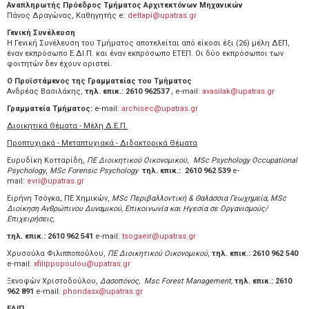
Αναπληρωτής Πρόεδρος Τμήματος Αρχιτεκτόνων Μηχανικών
Πάνος Δραγώνας, Καθηγητής e:
deltapi@upatras.gr
Γενική Συνέλευση
H Γενική Συνέλευση του Τμήματος αποτελείται από είκοσι έξι (26) μέλη ΔΕΠ,
έναν εκπρόσωπο Ε.ΔΙ.Π. και έναν εκπρόσωπο ΕΤΕΠ. Οι δύο εκπρόσωποι των
φοιτητών δεν έχουν οριστεί.
Ο Προϊστάμενος της Γραμματείας του Τμήματος
Ανδρέας Βασιλάκης,
τηλ. επικ.: 2610 962537
, e-mail:
avasilak@upatras.gr
Γραμματεία Τμήματος:
e-mail:
archisec@upatras.gr
Διοικητικά Θέματα - Μέλη Δ.Ε.Π.
Προπτυχιακά - Μεταπτυχιακά - Διδακτορικά Θέματα
Ευρυδίκη Κοτταρίδη,
ΠΕ Διοικητικού Οικονομικού
,
MSc Psychology Occupational
Psychology
,
MSc Forensic Psychology
τηλ. επικ.:
2610 962 539
e-
mail:
evri@upatras.gr
Ειρήνη Τσόγκα, ΠΕ Χημικών,
MSc Περιβαλλοντική & Θαλάσσια Γεωχημεία, MSc
Διοίκηση Ανθρώπινου Δυναμικού, Επικοινωνία και Ηγεσία σε Οργανισμούς/
Επιχειρήσεις,
τηλ. επικ.: 2610 962 541
e-mail:
tsogaeir@upatras.gr
Χρυσούλα Φιλιπποπούλου,
ΠΕ Διοικητικού Οικονομικού
,
τηλ. επικ.:
2610 962 540
e-mail:
xfilippopoulou@upatras.gr
Ξενοφών Χριστοδούλου,
Δασοπόνος, Msc Forest Management,
τηλ. επικ.: 2610
962 891
e-mail:
phondasx@upatras.gr
ΕΔΙΠ