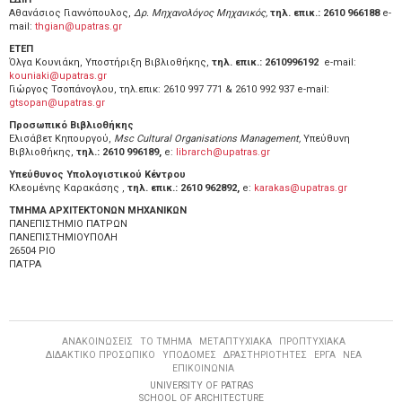
Αθανάσιος Γιαννόπουλος,
Δρ. Μηχανολόγος Μηχανικός,
τηλ. επικ.: 2610 966188
e-
mail:
thgian@upatras.gr
ETEΠ
Όλγα Κουνιάκη, Υποστήριξη Βιβλιοθήκης,
τηλ. επικ.: 2610996192
e-mail:
kouniaki@upatras.gr
Γιώργος Τσοπάνογλου, τηλ.επικ: 2610 997 771 & 2610 992 937 e-mail:
gtsopan@upatras.gr
Προσωπικό Βιβλιοθήκης
Ελισάβετ Κηπουργού,
Msc Cultural Organisations Management,
Υπεύθυνη
Βιβλιοθήκης,
τηλ.: 2610 996189,
e:
librarch@upatras.gr
Υπεύθυνος Υπολογιστικού Κέντρου
Κλεομένης Καρακάσης ,
τηλ. επικ.: 2610 962892,
e:
karakas@upatras.gr
ΤΜΗΜΑ ΑΡΧΙΤΕΚΤΟΝΩΝ ΜΗΧΑΝΙΚΩΝ
ΠΑΝΕΠΙΣΤΗΜΙΟ ΠΑΤΡΩΝ
ΠΑΝΕΠΙΣΤΗΜΙΟΥΠΟΛΗ
26504 ΡΙΟ
ΠΑΤΡΑ
ΑΝΑΚΟΙΝΩΣΕΙΣ
ΤΟ ΤΜΗΜΑ
ΜΕΤΑΠΤΥΧΙΑΚΑ
ΠΡΟΠΤΥΧΙΑΚΑ
ΔΙΔΑΚΤΙΚΟ ΠΡΟΣΩΠΙΚΟ
ΥΠΟΔΟΜΕΣ
ΔΡΑΣΤΗΡΙΟΤΗΤΕΣ
ΕΡΓΑ
ΝΕΑ
ΕΠΙΚΟΙΝΩΝΙΑ
UNIVERSITY OF PATRAS
SCHOOL OF ARCHITECTURE