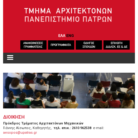
Παράκαμψη προς το κυρίως περιεχόμενο
ΕΛΛ
ENG
ΔΙΟΙΚΗΣΗ
Πρόεδρος Τμήματος Αρχιτεκτόνων Μηχανικών
Γιάννης Αίσωπος, Καθηγητής,
τηλ. επικ.: 2610 962538
e-mail:
aesopos@upatras.gr