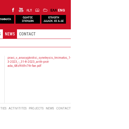
ΕΛΛ
ENG
S
NEWS
CONTACT
praxi_v_anasygkrotisi_syneleysis_tmimatos_1-
3-2023_-_31-8-2023_arith-prot-
ada_68zf469v7th-fae.pdf
ITIES
ACTIVITITES
PROJECTS
NEWS
CONTACT