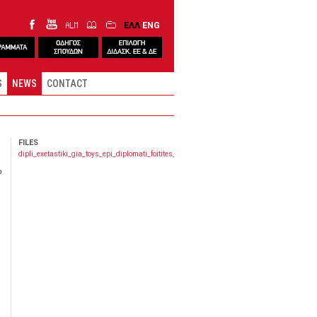
ΕΛΛ
ENG
S
NEWS
CONTACT
FILES
dipli_exetastiki_gia_toys_epi_diplomati_foitites_ioynioy_2025.pdf
υ