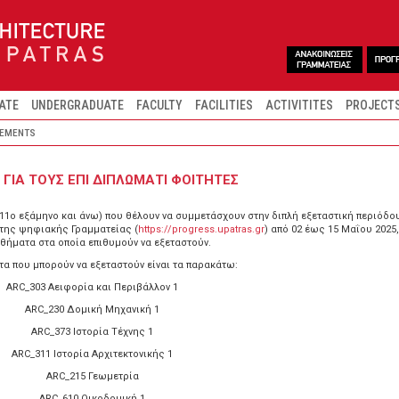
ATE
UNDERGRADUATE
FACULTY
FACILITIES
ACTIVITITES
PROJECT
EMENTS
 ΓΙΑ ΤΟΥΣ ΕΠΙ ΔΙΠΛΩΜΑΤΙ ΦΟΙΤΗΤΕΣ
11ο εξάμηνο και άνω) που θέλουν να συμμετάσχουν στην διπλή εξεταστική περιόδο
της ψηφιακής Γραμματείας (
https://progress.upatras.gr
) από 02 έως 15 Μαΐου 2025,
θήματα στα οποία επιθυμούν να εξεταστούν.
α που μπορούν να εξεταστούν είναι τα παρακάτω:
ARC_303 Αειφορία και Περιβάλλον 1
ARC_230 Δομική Μηχανική 1
ARC_373 Ιστορία Τέχνης 1
ARC_311 Ιστορία Αρχιτεκτονικής 1
ARC_215 Γεωμετρία
ARC_610 Οικοδομική 1