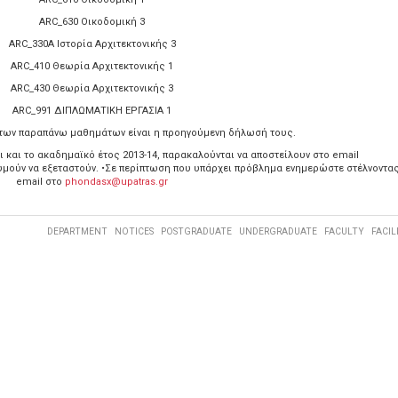
ARC_630 Οικοδομική 3
ARC_330Α Ιστορία Αρχιτεκτονικής 3
ARC_410 Θεωρία Αρχιτεκτονικής 1
ARC_430 Θεωρία Αρχιτεκτονικής 3
ARC_991 ΔΙΠΛΩΜΑΤΙΚΗ ΕΡΓΑΣΙΑ 1
των παραπάνω μαθημάτων είναι η προηγούμενη δήλωσή τους.
ι και το ακαδημαϊκό έτος 2013-14, παρακαλούνται να αποστείλουν στο email
θυμούν να εξεταστούν. •Σε περίπτωση που υπάρχει πρόβλημα ενημερώστε στέλνοντα
email στο
phondasx@upatras.gr
DEPARTMENT
NOTICES
POSTGRADUATE
UNDERGRADUATE
FACULTY
FACIL