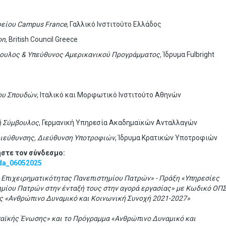
φείου
Campus France
, Γαλλικό Ινστιτούτο Ελλάδος
on
, British Council Greece
ουλος & Υπεύθυνος Αμερικανικού Προγράμματος,
Ίδρυμα Fulbright
ου Σπουδών
, Ιταλικό και Μορφωτικό Ινστιτούτο Αθηνών
ή Σύμβουλος
, Γερμανική Υπηρεσία Ακαδημαϊκών Ανταλλαγών
ιεύθυνσης, Διεύθυνση Υποτροφιών
, Ίδρυμα Κρατικών Υποτροφιών
ήστε τον σύνδεσμο:
ida_06052025
ι Επιχειρηματικότητας Πανεπιστημίου Πατρών» - Πράξη «Υπηρεσίες
μίου Πατρών στην ένταξή τους στην αγορά εργασίας» με Κωδικό ΟΠ
ς «Ανθρώπινο Δυναμικό και Κοινωνική Συνοχή 2021-2027»
αϊκής Ένωσης» και το Πρόγραμμα «Ανθρώπινο Δυναμικό και