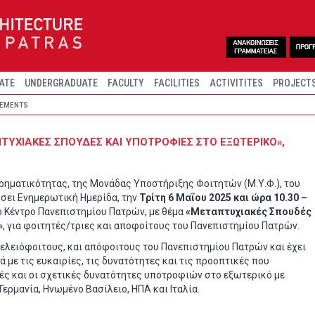
ATE
UNDERGRADUATE
FACULTY
FACILITIES
ACTIVITITES
PROJECT
EMENTS
ΤΥΧΙΑΚΕΣ ΣΠΟΥΔΕΣ ΚΑΙ ΥΠΟΤΡΟΦΙΕΣ ΣΤΟ ΕΞΩΤΕΡΙΚΟ»,
ρηματικότητας, της Μονάδας Υποστήριξης Φοιτητών (Μ.Υ.Φ.), του
σει Ενημερωτική Ημερίδα, την
Τρίτη 6 Μαΐου 2025 και ώρα 10.30 –
κό Κέντρο Πανεπιστημίου Πατρών, με θέμα
«Μεταπτυχιακές Σπουδές
»
, για φοιτητές/τριες και αποφοίτους του Πανεπιστημίου Πατρών.
τελειόφοιτους, και απόφοιτους του Πανεπιστημίου Πατρών και έχει
 με τις ευκαιρίες, τις δυνατότητες και τις προοπτικές που
ς και οι σχετικές δυνατότητες υποτροφιών στο εξωτερικό με
Γερμανία, Ηνωμένο Βασίλειο, ΗΠΑ και Ιταλία.