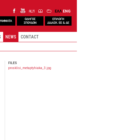
ΕΛΛ
ENG
S
NEWS
CONTACT
FILES
prosklisi_metaptyhiaka_3.jpg