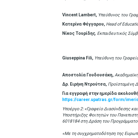
Vincent Lambert
,
Y
πεύθυνος του Γρα
Κατερίνα
Φέγγαρου
,
Head of Educati
Νίκος Τουρίδης
,
Εκπαιδευτικός Σύμβ
Giuseppina Fili
,
Υπεύθυνη του Γραφεί
Αποστολία Γουδουσάκη,
Ακαδημαϊκ
Δρ. Ειρήνη Ντρούτσα,
Προϊσταμένη Δ
Για εγγραφή στην ημερίδα ακολουθ
https://career.upatras.gr/form/imer
Υποέργο 2: «Γραφείο Διασύνδεσης κα
Υποστήριξης Φοιτητών του Πανεπιστη
6018184 στη Δράση του Προγράμματο
«Με τη συγχρηματοδότηση της Ευρωπ