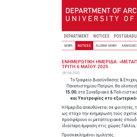
Skip to main content
DEPARTMENT
NOTICES
POSTGRADU
NEWS
NOTICES
ALUMNI NEWS
ANNOUNC
ΕΝΗΜΕΡΩΤΙΚΗ ΗΜΕΡΙΔΑ: «ΜΕΤΑΠ
ΤΡΙΤΗ 6 ΜΑΪΟΥ 2025
28/04/2025
Το Γραφείο Διασύνδεσης & Επιχει
Πανεπιστημίου Πατρών, θα υλοποιή
15.00
, στο Συνεδριακό & Πολιτιστι
και Υποτροφίες στο εξωτερικό
Η Ημερίδα απευθύνεται σε φοιτητές, 
ως στόχο την ενημέρωση τους σχετικά
προσφέρουν οι μεταπτυχιακές σπουδέ
ιδιαίτερη έμφαση στις χώρες Γαλλία, 
Προσκεκλημένοι ομιλητές.: