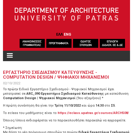
Skip to main content
ΕΛΛ
ENG
ΕΡΓΑΣΤΗΡΙΟ ΣΧΕΔΙΑΣΜΟΥ ΚΑΤΕΥΘΥΝΣΗΣ -
COMPUTATION DESIGN / ΨΗΦΙΑΚΟΙ ΜΗΧΑΝΙΣΜΟΙ
02/10/2022
Το πρώην Ειδικό Εργαστήριο Σχεδιασμού - Ψηφιακοί Μηχανισμοί έχει
μετατραπεί σε
ARC_090 Εργαστήριο Σχεδιασμού Κατεύθυνσης
με κατεύθυνση
Computation Design | Ψηφιακοί Μηχανισμοί
(9ου εξαμήνου) *
Η πρώτη συνάντηση θα γίνει την
Τρίτη 11/10/2022
και ώρα
14.30
στο
Σ5
.
Το eclass του μαθήματος είναι το
https://eclass.upatras.gr/courses/ARCH508/
Όποιος/όποια ενδιαφέρεται να το παρακολουθήσει παρακαλώ να εγγραφείτε.
* Σημείωση:
Με βάση το νέο πρόγραμμα σπουδών τα πρώην
Ειδικά Εργαστήρια Σχεδιασμού