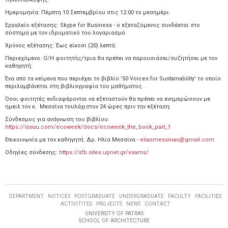
Ημερομηνία: Πέμπτη 10 Σεπτεμβρίου στις 12:00 το μεσημέρι.
Εργαλείο εξέτασης: Skype for Business - ο εξεταζόμενος συνδέεται στο
σύστημα με τον ιδρυματικό του λογαριασμό.
Χρόνος εξέτασης: Έως είκοσι (20) λεπτά.
Περιεχόμενο: Ο/Η φοιτητής/τρια θα πρέπει να παρουσιάσει/συζητήσει με τον
καθηγητή:
Ένα από τα κείμενα που περιέχει το βιβλίο '50 Voices for Sustainability' το οποίο
περιλαμβάνεται στη βιβλιογραφία του μαθήματος.
Όσοι φοιτητές ενδιαφέρονται να εξεταστούν θα πρέπει να ενημερώσουν με
ημειλ τον κ. Μεσσίνα τουλάχιστον 24 ώρες πριν την εξέταση.
Σύνδεσμος για ανάγνωση του βιβλίου:
https://issuu.com/ecoweek/docs/ecoweek_the_book_part_1
Επικοινωνία με τον καθηγητή: Δρ. Ηλία Μεσσίνα -
eliasmessinas@gmail.com
Οδηγίες σύνδεσης:
https://sfb.sites.upnet.gr/exams/
DEPARTMENT
NOTICES
POSTGRADUATE
UNDERGRADUATE
FACULTY
FACILITIES
ACTIVITITES
PROJECTS
NEWS
CONTACT
UNIVERSITY OF PATRAS
SCHOOL OF ARCHITECTURE