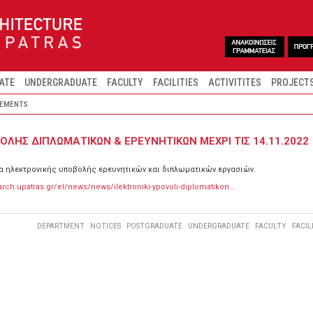
ATE
UNDERGRADUATE
FACULTY
FACILITIES
ACTIVITITES
PROJECT
EMENTS
ΛΗΣ ΔΙΠΛΩΜΑΤΙΚΩΝ & ΕΡΕΥΝΗΤΙΚΩΝ ΜΕΧΡΙ ΤΙΣ 14.11.2022
 ηλεκτρονικής υποβολής ερευνητικών και διπλωματικών εργασιών.
arch.upatras.gr/el/news/news/ilektroniki-ypovoli-diplomatikon...
DEPARTMENT
NOTICES
POSTGRADUATE
UNDERGRADUATE
FACULTY
FACIL