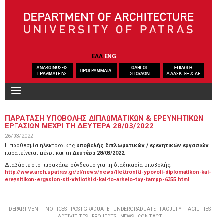
Skip to main content
ΕΛΛ
ENG
ΠΑΡΑΤΑΣΗ ΥΠΟΒΟΛΗΣ ΔΙΠΛΩΜΑΤΙΚΩΝ & ΕΡΕΥΝΗΤΙΚΩΝ
ΕΡΓΑΣΙΩΝ ΜΕΧΡΙ ΤΗ ΔΕΥΤΕΡΑ 28/03/2022
26/03/2022
Η προθεσμία ηλεκτρονικής
υποβολής διπλωματικών / ερενητικών εργασιών
παρατείνεται μέχρι και τη
Δευτέρα 28/03/2022.
Διαβάστε στο παρακάτω σύνδεσμο για τη διαδικασία υποβολής:
http://www.arch.upatras.gr/el/news/news/ilektroniki-ypovoli-diplomatikon-kai-
ereynitikon-ergasion-sti-vivliothiki-kai-to-arheio-toy-tampp-6355.html
DEPARTMENT
NOTICES
POSTGRADUATE
UNDERGRADUATE
FACULTY
FACILITIES
ACTIVITITES
PROJECTS
NEWS
CONTACT