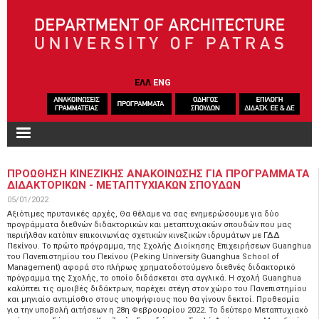
Skip to main content
ΕΛΛ
ENG
ΠΡΟΩΘΗΣΗ ΚΙΝΕΖΙΚΗΣ ΑΝΑΚΟΙΝΩΣΗΣ ΓΙΑ ΠΡΟΓΡΑΜΜΑΤΑ
ΔΙΔΑΚΤΟΡΙΚΩΝ - ΜΕΤΑΠΤΥΧΙΑΚΩΝ ΣΠΟΥΔΩΝ
05/01/2022
Αξιότιμες πρυτανικές αρχές, Θα θέλαμε να σας ενημερώσουμε για δύο
προγράμματα διεθνών διδακτορικών και μεταπτυχιακών σπουδών που μας
περιήλθαν κατόπιν επικοινωνίας σχετικών κινεζικών ιδρυμάτων με ΓΔΔ
Πεκίνου. Το πρώτο πρόγραμμα, της Σχολής Διοίκησης Επιχειρήσεων Guanghua
του Πανεπιστημίου του Πεκίνου (Peking University Guanghua School of
Management) αφορά στο πλήρως χρηματοδοτούμενο διεθνές διδακτορικό
πρόγραμμα της Σχολής, το οποίο διδάσκεται στα αγγλικά. Η σχολή Guanghua
καλύπτει τις αμοιβές διδάκτρων, παρέχει στέγη στον χώρο του Πανεπιστημίου
και μηνιαίο αντιμίσθιο στους υποψήφιους που θα γίνουν δεκτοί. Προθεσμία
για την υποβολή αιτήσεων η 28η Φεβρουαρίου 2022. Το δεύτερο Μεταπτυχιακό