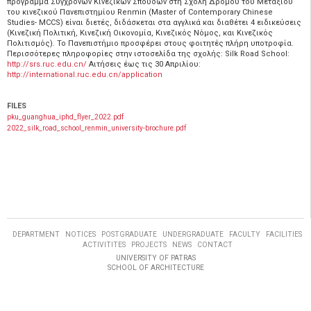
πρόγραμμα Σύγχρονων Κινεζικών Σπουδών στη Σχολή Δρόμου του Μεταξιού
του κινεζικού Πανεπιστημίου Renmin (Master of Contemporary Chinese
Studies- MCCS) είναι διετές, διδάσκεται στα αγγλικά και διαθέτει 4 ειδικεύσεις
(Κινεζική Πολιτική, Κινεζική Οικονομία, Κινεζικός Νόμος, και Κινεζικός
Πολιτισμός). Το Πανεπιστήμιο προσφέρει στους φοιτητές πλήρη υποτροφία.
Περισσότερες πληροφορίες στην ιστοσελίδα της σχολής: Silk Road School:
http://srs.ruc.edu.cn/
Αιτήσεις έως τις 30 Απριλίου:
http://international.ruc.edu.cn/application
FILES
pku_guanghua_iphd_flyer_2022.pdf
2022_silk_road_school_renmin_university-brochure.pdf
DEPARTMENT
NOTICES
POSTGRADUATE
UNDERGRADUATE
FACULTY
FACILITIES
ACTIVITITES
PROJECTS
NEWS
CONTACT
UNIVERSITY OF PATRAS
SCHOOL OF ARCHITECTURE