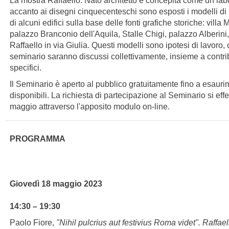
La mostra
Raffaello. Nato architetto
è concepita come un labo
accanto ai disegni cinquecenteschi sono esposti i modelli di 
di alcuni edifici sulla base delle fonti grafiche storiche: vill
palazzo Branconio dell'Aquila, Stalle Chigi, palazzo Alberini,
Raffaello in via Giulia. Questi modelli sono ipotesi di lavoro,
seminario saranno discussi collettivamente, insieme a contrib
specifici.
Il Seminario è aperto al pubblico gratuitamente fino a esauri
disponibili. La richiesta di partecipazione al Seminario si effe
maggio attraverso l'apposito
modulo on-line
.
PROGRAMMA
Giovedì 18 maggio 2023
14:30 – 19:30
Paolo Fiore,
"Nihil pulcrius aut festivius Roma videt". Raffael