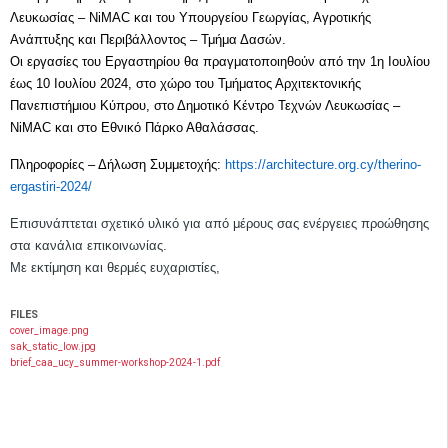
Λευκωσίας –
NiMAC
και του Υπουργείου Γεωργίας, Αγροτικής
Ανάπτυξης και Περιβάλλοντος – Τμήμα Δασών.
Οι εργασίες του Εργαστηρίου θα πραγματοποιηθούν από την 1η Ιουλίου
έως 10 Ιουλίου 2024, στο χώρο του Τμήματος Αρχιτεκτονικής
Πανεπιστήμιου Κύπρου, στο Δημοτικό Κέντρο Τεχνών Λευκωσίας –
NiMAC
και στο Εθνικό Πάρκο Αθαλάσσας.
Πληροφορίες – Δήλωση Συμμετοχής:
https://architecture.org.cy/therino-
ergastiri-2024/
Επισυνάπτεται σχετικό υλικό για από μέρους σας ενέργειες προώθησης
στα κανάλια επικοινωνίας.
Με εκτίμηση και θερμές ευχαριστίες,
FILES
cover_image.png
sak_static_low.jpg
brief_caa_ucy_summer-workshop-2024-1.pdf