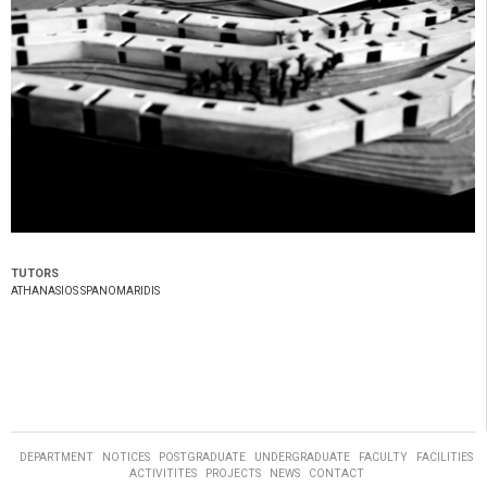
TUTORS
ATHANASIOS SPANOMARIDIS
DEPARTMENT
NOTICES
POSTGRADUATE
UNDERGRADUATE
FACULTY
FACILITIES
ACTIVITITES
PROJECTS
NEWS
CONTACT