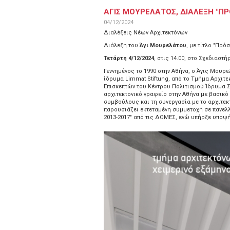
ΑΓΙΣ ΜΟΥΡΕΛΑΤΟΣ, ΔΙΑΛΕΞΗ "ΠΡ
04/12/2024
Διαλέξεις Νέων Αρχιτεκτόνων
Διάλεξη του
Άγι Μουρελάτου
, με τίτλο "Πρό
Τετάρτη 4/12/2024
, στις 14.00, στο Σχεδιαστήρ
Γεννημένος το 1990 στην Αθήνα, ο Άγις Μουρ
ίδρυμα Limmat Stiftung, από το Τμήμα Αρχιτ
Επισκεπτών του Κέντρου Πολιτισμού Ίδρυμα Σ
αρχιτεκτονικό γραφείο στην Αθήνα με βασικ
συμβούλους και τη συνεργασία με το αρχιτεκ
παρουσιάζει εκτεταμένη συμμετοχή σε πανελλ
2013-2017" από τις ΔΟΜΕΣ, ενώ υπήρξε υποψή