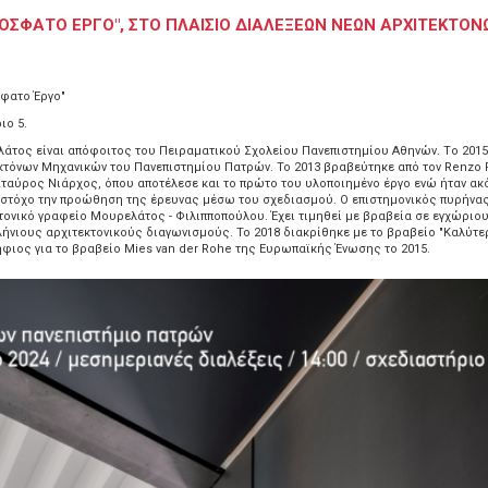
ΟΣΦΑΤΟ ΕΡΓΟ", ΣΤΟ ΠΛΑΙΣΙΟ ΔΙΑΛΕΞΕΩΝ ΝΕΩΝ ΑΡΧΙΤΕΚΤΟΝ
σφατο Έργο"
ιο 5.
ελάτος είναι απόφοιτος του Πειραματικού Σχολείου Πανεπιστημίου Αθηνών. Tο 2015
εκτόνων Μηχανικών του Πανεπιστημίου Πατρών. Το 2013 βραβεύτηκε από τον Renzo 
ταύρος Νιάρχος, όπου αποτέλεσε και το πρώτο του υλοποιημένο έργο ενώ ήταν ακό
ό στόχο την προώθηση της έρευνας μέσω του σχεδιασμού. O επιστημονικός πυρήνα
τονικό γραφείο Μουρελάτος - Φιλιπποπούλου. Έχει τιμηθεί με βραβεία σε εγχώριου
ήνιους αρχιτεκτονικούς διαγωνισμούς. To 2018 διακρίθηκε με το βραβείο "Καλύτε
φιος για το βραβείο Mies van der Rohe της Ευρωπαϊκής Ένωσης το 2015.