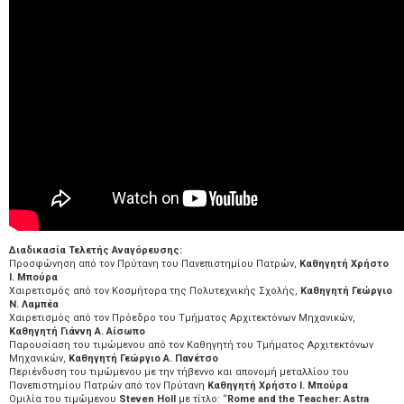
Διαδικασία Τελετής Αναγόρευσης:
Προσφώνηση από τον Πρύτανη του Πανεπιστημίου Πατρών,
Καθηγητή Χρήστο
Ι. Μπούρα
Χαιρετισμός από τον Κοσμήτορα της Πολυτεχνικής Σχολής,
Καθηγητή Γεώργιο
Ν. Λαμπέα
Χαιρετισμός από τον Πρόεδρο του Τμήματος Αρχιτεκτόνων Μηχανικών,
Καθηγητή Γιάννη Α. Αίσωπο
Παρουσίαση του τιμώμενου από τον Καθηγητή του Τμήματος Αρχιτεκτόνων
Μηχανικών,
Καθηγητή Γεώργιο Α. Πανέτσο
Περιένδυση του τιμώμενου με την τήβεννο και απονομή μεταλλίου του
Πανεπιστημίου Πατρών από τον Πρύτανη
Καθηγητή Χρήστο Ι. Μπούρα
Ομιλία του τιμώμενου
Steven Holl
με τίτλο: “
Rome and the Teacher: Astra