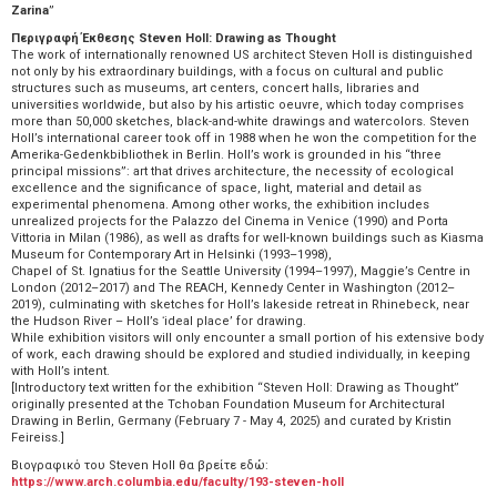
Zarina
”
Περιγραφή Έκθεσης Steven Holl: Drawing as Thought
The work of internationally renowned US architect Steven Holl is distinguished
not only by his extraordinary buildings, with a focus on cultural and public
structures such as museums, art centers, concert halls, libraries and
universities worldwide, but also by his artistic oeuvre, which today comprises
more than 50,000 sketches, black-and-white drawings and watercolors. Steven
Holl’s international career took off in 1988 when he won the competition for the
Amerika-Gedenkbibliothek in Berlin. Holl’s work is grounded in his “three
principal missions”: art that drives architecture, the necessity of ecological
excellence and the significance of space, light, material and detail as
experimental phenomena. Among other works, the exhibition includes
unrealized projects for the Palazzo del Cinema in Venice (1990) and Porta
Vittoria in Milan (1986), as well as drafts for well-known buildings such as Kiasma
Museum for Contemporary Art in Helsinki (1993–1998),
Chapel of St. Ignatius for the Seattle University (1994–1997), Maggie’s Centre in
London (2012–2017) and The REACH, Kennedy Center in Washington (2012–
2019), culminating with sketches for Holl’s lakeside retreat in Rhinebeck, near
the Hudson River – Holl’s ʻideal placeʼ for drawing.
While exhibition visitors will only encounter a small portion of his extensive body
of work, each drawing should be explored and studied individually, in keeping
with Holl’s intent.
[Introductory text written for the exhibition “Steven Holl: Drawing as Thought”
originally presented at the Tchoban Foundation Museum for Architectural
Drawing in Berlin, Germany (February 7 - May 4, 2025) and curated by Kristin
Feireiss.]
Βιογραφικό του Steven Holl θα βρείτε εδώ:
https://www.arch.columbia.edu/faculty/193-steven-holl