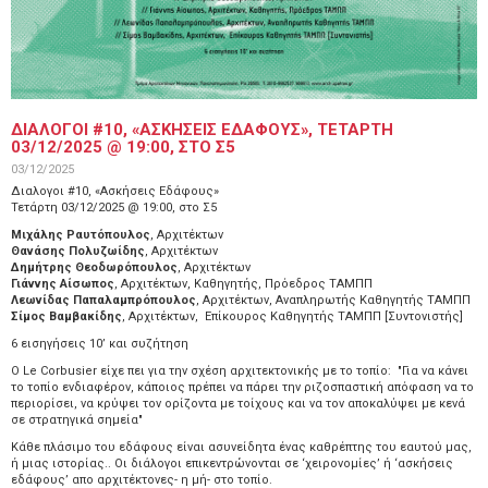
ΔΙΑΛΟΓΟΙ #10, «ΑΣΚΗΣΕΙΣ ΕΔΑΦΟΥΣ», ΤΕΤΑΡΤΗ
03/12/2025 @ 19:00, ΣΤΟ Σ5
03/12/2025
Διαλογοι #10, «Ασκήσεις Εδάφους»
Τετάρτη 03/12/2025 @ 19:00, στο Σ5
Μιχάλης Ραυτόπουλος
, Αρχιτέκτων
Θανάσης Πολυζωίδης
, Αρχιτέκτων
Δημήτρης Θεοδωρόπουλος
, Αρχιτέκτων
Γιάννης Αίσωπος
, Αρχιτέκτων, Καθηγητής, Πρόεδρος ΤΑΜΠΠ
Λεωνίδας Παπαλαμπρόπουλος
, Αρχιτέκτων, Αναπληρωτής Καθηγητής ΤΑΜΠΠ
Σίμος Βαμβακίδης
, Αρχιτέκτων, Επίκουρος Καθηγητής ΤΑΜΠΠ [Συντονιστής]
6 εισηγήσεις 10’ και συζήτηση
Ο Le Corbusier είχε πει για την σχέση αρχιτεκτονικής με το τοπίο: "Για να κάνει
το τοπίο ενδιαφέρον, κάποιος πρέπει να πάρει την ριζοσπαστική απόφαση να το
περιορίσει, να κρύψει τον ορίζοντα με τοίχους και να τον αποκαλύψει με κενά
σε στρατηγικά σημεία"
Κάθε πλάσιμο του εδάφους είναι ασυνείδητα ένας καθρέπτης του εαυτού μας,
ή μιας ιστορίας.. Οι διάλογοι επικεντρώνονται σε ‘χειρονομίες’ ή ‘ασκήσεις
εδάφους’ απο αρχιτέκτονες- η μή- στο τοπίο.