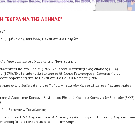
ΚΗ ΓΕΩΓΡΑΦΙΑ ΤΗΣ ΑΘΗΝΑΣ"
ας”
ριο 5, Τμήμα Αρχιτεκτόνων, Πανεπιστήμιο Πατρών
κής Γεωγραφίας στο Χαροκόπειο Πανεπιστήμιο.
d’Architecture στο Παρίσι (1977) και έκανε Μεταπτυχιακές σπουδές (DΕΑ)
re (1978). Έλαβε επίσης Διδακτορικό δίπλωμα Γεωγραφίας (Géographie de
développement) από το Πανεπιστήμιο Ρaris-Χ-Νanterre (1982).
ιστήμιο ενώ δίδαξε επίσης στο Τμήμα Μηχανικών Χωροταξίας του Πανεπιστημίου
στικής & Αγροτικής Κοινωνιολογίας του Εθνικού Κέντρου Κοινωνικών Ερευνών (ΕΚΚΕ)
).
ατέας Έρευνας & Τεχνολογίας.
Σεμινάριο του ΠΜΣ Αρχιτεκτονική & Αστικός Σχεδιασμός του Τμήματος Αρχιτεκτόνω
ή γεωγραφία των πόλεων με έμφαση στην Αθήνα.