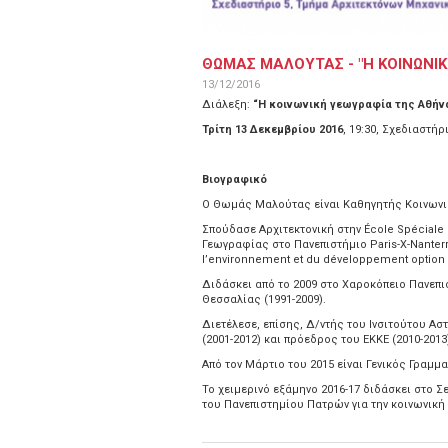
ΘΩΜΑΣ ΜΑΛΟΥΤΑΣ - "Η ΚΟΙΝΩΝΙ
13/12/2016
Διάλεξη:
“Η κοινωνική γεωγραφία της Αθήν
Τρίτη 13 Δεκεμβρίου 2016
, 19:30, Σχεδιαστή
Βιογραφικό
Ο Θωμάς Μαλούτας είναι Καθηγητής Κοινωνι
Σπούδασε Αρχιτεκτονική στην École Spéciale 
Γεωγραφίας στο Πανεπιστήμιο Ρaris-Χ-Νanter
l’environnement et du développement option 
Διδάσκει από το 2009 στο Χαροκόπειο Πανεπ
Θεσσαλίας (1991-2009).
Διετέλεσε, επίσης, Δ/ντής του Ινσιτούτου Α
(2001-2012) και πρόεδρος του ΕΚΚΕ (2010-2013
Από τον Μάρτιο του 2015 είναι Γενικός Γραμμ
Το χειμερινό εξάμηνο 2016-17 διδάσκει στο 
του Πανεπιστημίου Πατρών για την κοινωνικ