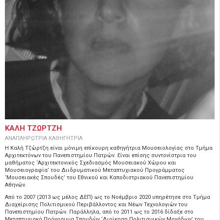
ΚΑΛΗ ΤΖΩΡΤΖΗ
ΑΝΑΠΛΗΡΩΤΡΙΑ ΚΑΘΗΓΗΤΡΙΑ
H Kαλή Τζώρτζη είναι μόνιμη επίκουρη καθηγήτρια Μουσειολογίας στο Τμήμα
Αρχιτεκτόνων του Πανεπιστημίου Πατρών. Eίναι επίσης συντονίστρια του
μαθήματος ‘Αρχιτεκτονικός Σχεδιασμός Μουσειακού Χώρου και
Μουσειογραφία’ του Διιδρυματικού Μεταπτυχιακού Προγράμματος
‘Μουσειακές Σπουδές’ του Εθνικού και Καποδιστριακού Πανεπιστημίου
Αθηνών.
Από το 2007 (2013 ως μέλος ΔΕΠ) ως το Νοέμβριο 2020 υπηρέτησε στο Τμήμα
Διαχείρισης Πολιτισμικού Περιβάλλοντος και Νέων Τεχνολογιών του
Πανεπιστημίου Πατρών. Παράλληλα, από το 2011 ως το 2016 δίδαξε στο
Μεταπτυχιακό Πρόγραμμα Σπουδών ‘Διοίκηση Πολιτισμικών Μονάδων’ του