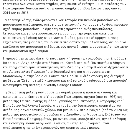
Ελληνικού Ανοικτού Πανεπιστημίου, στη Θεματική Ενότητα ‘Οι Διαστάσεις των
Πολιτισμικών Φαινομένων’, στην οποία υπήρξε Βοηθός Συντονιστής από το
2014 ως το 2016.
Τα ερευνητικά της ενδιαφέροντα είναι: ιστορία και θεωρία μουσείων και
μουσειακού σχεδιασμού, σχέσεις αρχιτεκτονικής και μουσειολογίας, χωρικός
σχεδιασμός μουσείων, με έμφαση στις πρωτοποριακές περιπτώσεις,
λειτουργία και χρήση μουσειακού χώρου, συμπεριφορά και εμπειρία
επισκεπτών, η έκθεση ως επικοινωνιακό μέσο, μουσειακή ερμηνεία, νέες
τεχνολογίες στα μουσεία, τα μουσεία στο αστικό περιβάλλον τους, ανθρώπινα
κατάλοιπα ως μουσειακά εκθέματα, σύγχρονα ζητήματα μουσειακής πολιτικής
και μουσειακού σχεδιασμού.
Η έρευνά της αντανακλά τη διεπιστημονική φύση των σπουδών της. Σπούδασε
Ιστορία και Αρχαιολογία στο Εθνικό και Καποδιστριακό Πανεπιστήμιο Αθηνών
και πραγματοποίησε μεταπτυχιακές σπουδές αρχικά στην Κλασική Αρχαιολογία
στο Αριστοτέλειο Πανεπιστήμιο Θεσσαλονίκης και στη συνέχεια στη
Μουσειολογία στην Ėcole du Louvre στο Παρίσι. Η διδακτορική της διατριβή
με θέμα τη ‘Σχέση μεταξύ κτιριακού και εκθεσιακού σχεδιασμού στα μουσεία’
εκπονήθηκε στη Bartlett, University College London.
Τη θεωρητική μελέτη των μουσείων συμπληρώνει η πρακτική γνώση και
εμπειρία που απέκτησε στο Υπουργείο Πολιτισμού, αρχικά (από το 1995) ως
μέλος της Επιστημονικής Ομάδας Εργασίας της Επιτροπής Συντήρησης ναού
Επικούριου Απόλλωνα Βασσών, στον τομέα της διαχείρισης, ερμηνείας και
ανάδειξης αρχαιολογικών χώρων και μνημείων· στη συνέχεια (από το 2009) ως
μέλος της μουσειολογικής ομάδας της Διεύθυνσης Μουσείων, Εκθέσεων και
Εκπαιδευτικων Προγραμμάτων, με αντικείμενο, μεταξύ άλλων, την αξιολόγηση
και εκπόνηση μουσειολογικών μελετών, συμπεριλαμβανομένου του
σχεδιασμού ψηφιακών εφαρμογών ως ερμηνευτικών μέσων.