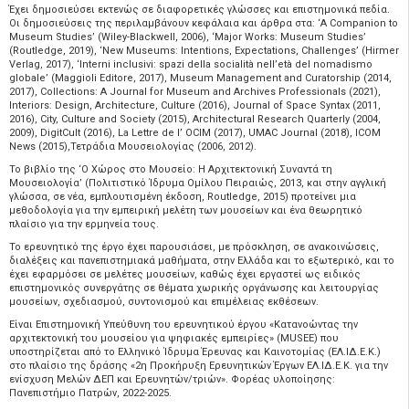
Έχει δημοσιεύσει εκτενώς σε διαφορετικές γλώσσες και επιστημονικά πεδία.
Οι δημοσιεύσεις της περιλαμβάνουν κεφάλαια και άρθρα στα: ‘A Companion to
Museum Studies’ (Wiley-Blackwell, 2006), ‘Major Works: Museum Studies’
(Routledge, 2019), ‘Νew Museums: Intentions, Expectations, Challenges’ (Hirmer
Verlag, 2017), ‘Interni inclusivi: spazi della socialità nell’età del nomadismo
globale’ (Maggioli Editore, 2017), Museum Management and Curatorship (2014,
2017), Collections: A Journal for Museum and Archives Professionals (2021),
Interiors: Design, Architecture, Culture (2016), Journal of Space Syntax (2011,
2016), City, Culture and Society (2015), Architectural Research Quarterly (2004,
2009), DigitCult (2016), La Lettre de l’ OCIM (2017), UMAC Journal (2018), ICOM
News (2015),Τετράδια Μουσειολογίας (2006, 2012).
Το βιβλίο της ‘Ο Χώρος στο Μουσείο: Η Αρχιτεκτονική Συναντά τη
Μουσειολογία’ (Πολιτιστικό Ίδρυμα Ομίλου Πειραιώς, 2013, και στην αγγλική
γλώσσα, σε νέα, εμπλουτισμένη έκδοση, Routledge, 2015) προτείνει μια
μεθοδολογία για την εμπειρική μελέτη των μουσείων και ένα θεωρητικό
πλαίσιο για την ερμηνεία τους.
Το ερευνητικό της έργο έχει παρουσιάσει, με πρόσκληση, σε ανακοινώσεις,
διαλέξεις και πανεπιστημιακά μαθήματα, στην Ελλάδα και το εξωτερικό, και το
έχει εφαρμόσει σε μελέτες μουσείων, καθώς έχει εργαστεί ως ειδικός
επιστημονικός συνεργάτης σε θέματα χωρικής οργάνωσης και λειτουργίας
μουσείων, σχεδιασμού, συντονισμού και επιμέλειας εκθέσεων.
Είναι Επιστημονική Υπεύθυνη του ερευνητικού έργου «Κατανοώντας την
αρχιτεκτονική του μουσείου για ψηφιακές εμπειρίες» (MUSEE) που
υποστηρίζεται από το Ελληνικό Ίδρυμα Έρευνας και Καινοτομίας (ΕΛ.ΙΔ.Ε.Κ.)
στο πλαίσιο της δράσης «2η Προκήρυξη Ερευνητικών Έργων ΕΛ.ΙΔ.Ε.Κ. για την
ενίσχυση Mελών ΔΕΠ και Ερευνητών/τριών». Φορέας υλοποίησης:
Πανεπιστήμιο Πατρών, 2022-2025.