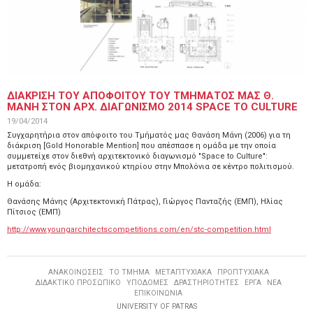
ΔΙΑΚΡΙΣΗ ΤΟΥ ΑΠΟΦΟΙΤΟΥ ΤΟΥ ΤΜΗΜΑΤΟΣ ΜΑΣ Θ.
ΜΑΝΗ ΣΤΟΝ ΑΡΧ. ΔΙΑΓΩΝΙΣΜΟ 2014 SPACE TO CULTURE
19/04/2014
Συγχαρητήρια στον απόφοιτο του Τμήματός μας Θανάση Μάνη (2006) για τη
διάκριση [Gold Honorable Mention] που απέσπασε η ομάδα με την οποία
συμμετείχε στον διεθνή αρχιτεκτονικό διαγωνισμό "Space to Culture":
μετατροπή ενός βιομηχανικού κτηρίου στην Μπολόνια σε κέντρο πολιτισμού.
Η ομάδα:
Θανάσης Μάνης (Αρχιτεκτονική Πάτρας), Γιώργος Πανταζής (ΕΜΠ), Ηλίας
Πίτσιος (ΕΜΠ)
http://www.youngarchitectscompetitions.com/en/stc-competition.html
ΑΝΑΚΟΙΝΩΣΕΙΣ
ΤΟ ΤΜΗΜΑ
ΜΕΤΑΠΤΥΧΙΑΚΑ
ΠΡΟΠΤΥΧΙΑΚΑ
ΔΙΔΑΚΤΙΚΟ ΠΡΟΣΩΠΙΚΟ
ΥΠΟΔΟΜΕΣ
ΔΡΑΣΤΗΡΙΟΤΗΤΕΣ
ΕΡΓΑ
ΝΕΑ
ΕΠΙΚΟΙΝΩΝΙΑ
UNIVERSITY OF PATRAS