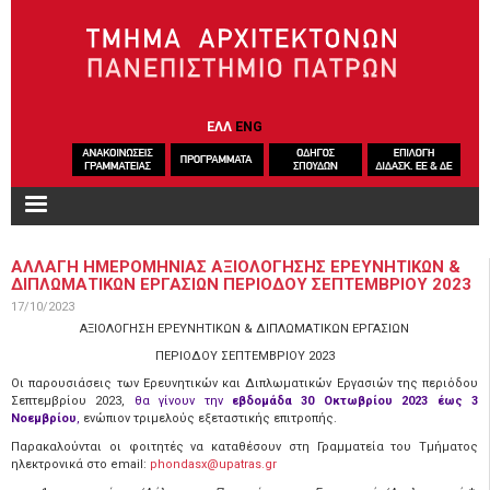
Παράκαμψη προς το κυρίως περιεχόμενο
ΕΛΛ
ENG
ΑΛΛΑΓΗ ΗΜΕΡΟΜΗΝΙΑΣ ΑΞΙΟΛΟΓΗΣΗΣ ΕΡΕΥΝΗΤΙΚΩΝ &
ΔΙΠΛΩΜΑΤΙΚΩΝ ΕΡΓΑΣΙΩΝ ΠΕΡΙΟΔΟΥ ΣΕΠΤΕΜΒΡΙΟΥ 2023
17/10/2023
ΑΞΙΟΛΟΓΗΣΗ ΕΡΕΥΝΗΤΙΚΩΝ & ΔΙΠΛΩΜΑΤΙΚΩΝ ΕΡΓΑΣΙΩΝ
ΠΕΡΙΟΔΟΥ ΣΕΠΤΕΜΒΡΙΟΥ 2023
Οι παρουσιάσεις των Ερευνητικών και Διπλωματικών Εργασιών της περιόδου
Σεπτεμβρίου 2023,
θα γίνουν την
εβδομάδα 30 Οκτωβρίου 2023 έως 3
Νοεμβρίου
,
ενώπιον τριμελούς εξεταστικής επιτροπής.
Παρακαλούνται οι φοιτητές να καταθέσουν στη Γραμματεία του Τμήματος
ηλεκτρονικά στο email:
phondasx@upatras.gr