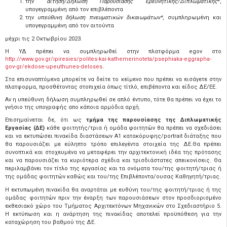
την
αίτηση/Δήλωση Παρουσίασης Ερευνητικής/Διπλωματικής
*,
υπογεγραμμένη από τον επιβλέποντα
την
υπεύθυνη δήλωση πνευματικών δικαιωμάτων*
, συμπληρωμένη και
υπογεγραμμένη από τον αιτούντα
μέχρι τις 2 Οκτωβρίου 2023.
Η ΥΔ πρέπει να συμπληρωθεί στην πλατφόρμα egov στο
http://www.gov.gr/ipiresies/polites-kai-kathemerinoteta/psephiaka-eggrapha-
gov-gr/ekdose-upeuthunes-deloses
.
Στα επισυναπτόμενα μπορείτε να δείτε το κείμενο που πρέπει να εισάγετε στην
πλατφορμα, προσθέτοντας στοπιχεία όπως τίτλό, επιβέποντα και είδος ΔΕ/ΕΕ.
Αν η υπεύθυνη δήλωση συμπληρωθεί σε απλό έντυπο, τότε θα πρέπει να έχει το
γνήσιο της υπογραφής απο κάποια αρμόδια αρχή.
Επισημαίνεται δε, ότι ως
τμήμα της παρουσίασης της Διπλωματικής
Εργασίας (ΔΕ)
κάθε φοιτητής/τρια ή ομάδα φοιτητών θα πρέπει να σχεδιάσει
και να εκτυπώσει πινακίδα διαστάσεων Α1 κατακόρυφης/portrait διάταξης που
θα παρουσιάζει με εύληπτο τρόπο επιλεγέντα στοιχεία της ΔΕ.Θα πρέπει
συνοπτικά και στοχευμένα να μεταφέρει την αρχιτεκτονική ιδέα της πρότασης
και να παρουσιάζει τα κυριότερα σχέδια και τρισδιάστατες απεικονίσεις. Θα
περιλαμβάνει τον τίτλο της εργασίας και τα ονόματα του/της φοιτητή/τριας ή
της ομάδας φοιτητών καθώς και του/της Επιβλέποντα/ουσας Καθηγητή/τριας.
Η εκτυπωμένη πινακίδα θα αναρτάται με ευθύνη του/της φοιτητή/τριας ή της
ομάδας φοιτητών πριν την έναρξη των παρουσιάσεων στον προσδιορισμένο
εκθεσιακό χώρο του Τμήματος Αρχιτεκτόνων Μηχανικών στο Σχεδιαστήριο 5.
Η εκτύπωση και η ανάρτηση της πινακίδας αποτελεί προϋπόθεση για την
καταχώρηση του βαθμού της ΔΕ.