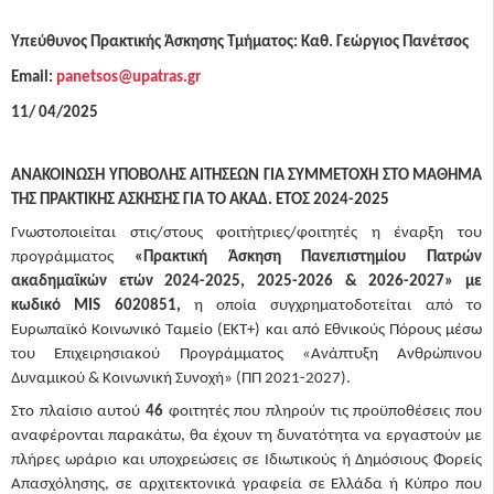
Υπεύθυνος Πρακτικής Άσκησης Τμήματος: Καθ. Γεώργιος Πανέτσος
Email:
panetsos@upatras.gr
11/ 04/2025
ΑΝΑΚΟΙΝΩΣΗ ΥΠΟΒΟΛΗΣ ΑΙΤΗΣΕΩΝ ΓΙΑ ΣΥΜΜΕΤΟΧΗ ΣΤΟ ΜΑΘΗΜΑ
ΤΗΣ ΠΡΑΚΤΙΚΗΣ ΑΣΚΗΣΗΣ ΓΙΑ ΤΟ ΑΚΑΔ. ΕΤΟΣ 2024-2025
Γνωστοποιείται στις/στους φοιτήτριες/φοιτητές η έναρξη του
προγράμματος
«Πρακτική Άσκηση Πανεπιστημίου Πατρών
ακαδημαϊκών ετών 2024-2025, 2025-2026 & 2026-2027» με
κωδικό MIS 6020851,
η οποία συγχρηματοδοτείται από το
Ευρωπαϊκό Κοινωνικό Ταμείο (ΕΚΤ+) και από Εθνικούς Πόρους μέσω
του Επιχειρησιακού Προγράμματος «Ανάπτυξη Ανθρώπινου
Δυναμικού & Κοινωνική Συνοχή» (ΠΠ 2021-2027).
Στο πλαίσιο αυτού
46
φοιτητές που πληρούν τις προϋποθέσεις που
αναφέρονται παρακάτω, θα έχουν τη δυνατότητα να εργαστούν με
πλήρες ωράριο και υποχρεώσεις σε Ιδιωτικούς ή Δημόσιους Φορείς
Απασχόλησης, σε αρχιτεκτονικά γραφεία σε Ελλάδα ή Κύπρο που