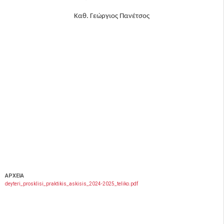
Καθ. Γεώργιος Πανέτσος
ΑΡΧΕΙΑ
deyteri_prosklisi_praktikis_askisis_2024-2025_teliko.pdf