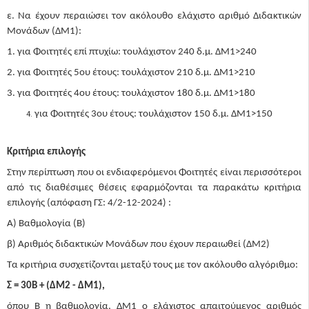
ε. Να έχουν περαιώσει τον ακόλουθο ελάχιστο αριθμό Διδακτικών
Μονάδων (ΔΜ1):
1. για Φοιτητές επί πτυχίω: τουλάχιστον 240 δ.μ. ΔΜ1>240
2. για Φοιτητές 5ου έτους: τουλάχιστον 210 δ.μ. ΔΜ1>210
3. για Φοιτητές 4ου έτους: τουλάχιστον 180 δ.μ. ΔΜ1>180
για Φοιτητές 3ου έτους: τουλάχιστον 150 δ.μ. ΔM1>150
Κριτήρια επιλογής
Στην περίπτωση που οι ενδιαφερόμενοι Φοιτητές είναι περισσότεροι
από τις διαθέσιμες θέσεις εφαρμόζονται τα παρακάτω κριτήρια
επιλογής (απόφαση ΓΣ: 4/2-12-2024) :
Α) Βαθμολογία (Β)
β) Αριθμός διδακτικών Μονάδων που έχουν περαιωθεί (ΔΜ2)
Τα κριτήρια συσχετίζονται μεταξύ τους με τον ακόλουθο αλγόριθμο:
Σ = 30Β + (ΔΜ2 - ΔΜ1),
όπου Β η βαθμολογία, ΔΜ1 ο ελάχιστος απαιτούμενος αριθμός