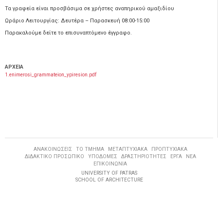
Τα γραφεία είναι προσβάσιμα σε χρήστες αναπηρικού αμαξιδίου
Ωράριο Λειτουργίας: Δευτέρα – Παρασκευή 08:00-15:00
Παρακαλούμε δείτε το επισυναπτόμενο έγγραφο.
ΑΡΧΕΙΑ
1.enimerosi_grammateion_ypiresion.pdf
ΑΝΑΚΟΙΝΩΣΕΙΣ
ΤΟ ΤΜΗΜΑ
ΜΕΤΑΠΤΥΧΙΑΚΑ
ΠΡΟΠΤΥΧΙΑΚΑ
ΔΙΔΑΚΤΙΚΟ ΠΡΟΣΩΠΙΚΟ
ΥΠΟΔΟΜΕΣ
ΔΡΑΣΤΗΡΙΟΤΗΤΕΣ
ΕΡΓΑ
ΝΕΑ
ΕΠΙΚΟΙΝΩΝΙΑ
UNIVERSITY OF PATRAS
SCHOOL OF ARCHITECTURE