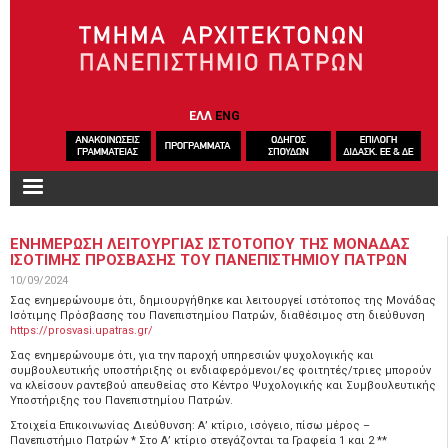
Παράκαμψη προς το κυρίως περιεχόμενο
ΕΛΛ
ENG
ΕΝΗΜΕΡΩΣΗ ΛΕΙΤΟΥΡΓΙΑΣ ΙΣΤΟΤΟΠΟΥ ΤΗΣ ΜΟΝΑΔΑΣ
ΙΣΟΤΙΜΗΣ ΠΡΟΣΒΑΣΗΣ ΤΟΥ ΠΑΝΕΠΙΣΤΗΜΙΟΥ ΠΑΤΡΩΝ
10/09/2024
Σας ενημερώνουμε ότι, δημιουργήθηκε και λειτουργεί ιστότοπος της Μονάδας
Ισότιμης Πρόσβασης του Πανεπιστημίου Πατρών, διαθέσιμος στη διεύθυνση
https://prosvasi.upatras.gr/
Σας ενημερώνουμε ότι, για την παροχή υπηρεσιών ψυχολογικής και
συμβουλευτικής υποστήριξης οι ενδιαφερόμενοι/ες φοιτητές/τριες μπορούν
να κλείσουν ραντεβού απευθείας στο Κέντρο Ψυχολογικής και Συμβουλευτικής
Υποστήριξης του Πανεπιστημίου Πατρών.
Στοιχεία Επικοινωνίας Διεύθυνση: Α’ κτίριο, ισόγειο, πίσω μέρος –
Πανεπιστήμιο Πατρών * Στο Α’ κτίριο στεγάζονται τα Γραφεία 1 και 2 **