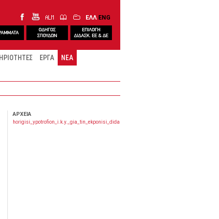
ΕΛΛ
ENG
ΗΡΙΟΤΗΤΕΣ
ΕΡΓΑ
ΝΕΑ
ΑΡΧΕΙΑ
horigisi_ypotrofion_i.k.y._gia_tin_ekponisi_didaktorikis_ereynas_stin_ellada.pdf