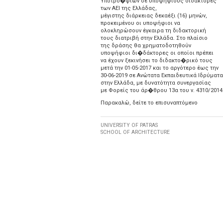
Υποτρο�φιών σε υποψηφίους διδάκτορες
των ΑΕΙ της Ελλάδας,
μέγιστης διάρκειας δεκαέξι (16) μηνών,
προκειμένου οι υποψήφιοι να
ολοκληρώσουν έγκαιρα τη διδακτορική
τους διατριβή στην Ελλάδα. Στο πλαίσιο
της δράσης θα χρηματοδοτηθούν
υποψήφιοι δι�δάκτορες οι οποίοι πρέπει
να έχουν ξεκινήσει το διδακτο�ρικό τους
μετά την 01-05-2017 και το αργότερο έως την
30-06-2019 σε Ανώτατα Εκπαιδευτικά Ιδρύματα
στην Ελλάδα, με δυνατότητα συνεργασίας
με Φορείς του άρ�θρου 13α του ν. 4310/2014
Παρακαλώ, δείτε το επισυναπτόμενο
UNIVERSITY OF PATRAS
SCHOOL OF ARCHITECTURE