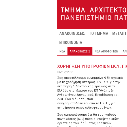
Παράκαμψη προς το κυρίως περιεχόμενο
ΑΝΑΚΟΙΝΩΣΕΙΣ
ΤΟ ΤΜΗΜΑ
ΜΕΤΑΠΤ
ΕΠΙΚΟΙΝΩΝΙΑ
ΝΕΑ
ΑΝΑΚΟΙΝΩΣΕΙΣ
ΝΕΑ ΑΠΟΦΟΙΤΩΝ
ΑΝ
ΧΟΡΗΓΗΣΗ ΥΠΟΤΡΟΦΙΩΝ Ι.Κ.Υ. 
06/12/2021
Σας αποστέλλουμε συνημμένο ΦΕΚ σχετικά
με τη χορήγηση υποτροφιών Ι.Κ.Υ. για την
εκπόνηση διδακτορικής έρευνας στην
Ελλάδα στο πλαίσιο του ΕΠ "Ανάπτυξη
Ανθρωπίνου Δυναμικού, Εκπαίδευση και
Διά Βίου Μάθηση", που
συγχρηματοδοτείται από το Ε.Κ.Τ. , για
ενημέρωση τυχόν ενδιαφερομένων.
Σας ενημερώνουμε ότι θα χορηγηθούν
πεντακόσιες (500) θέσεις υπο�τροφιών
αριστείας του Ιδρύματος Κρατικών