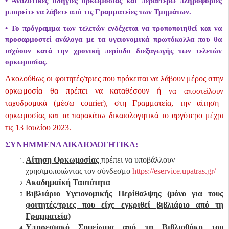
• Αναλυτικές οδηγίες ορκωμοσίας και περαιτέρω πληροφορίες
μπορείτε να λάβετε από τις Γραμματείες των Τμημάτων.
• Το πρόγραμμα των τελετών ενδέχεται να τροποποιηθεί και να
προσαρμοστεί ανάλογα με τα υγειονομικά πρωτόκολλα που θα
ισχύουν κατά την χρονική περίοδο διεξαγωγής των τελετών
ορκωμοσίας.
Ακολούθως οι φοιτητές/τριες που πρόκειται να λάβουν μέρος στην
ορκωμοσία θα πρέπει να καταθέσουν ή
να αποστείλουν
ταχυδρομικά (μέσω
courier
), στη Γραμματεία, την αίτηση
ορκωμοσίας και τα παρακάτω δικαιολογητικά
το αργότερο μέχρι
τις 13 Ιουλίου 2023
.
ΣΥΝΗΜΜΕΝΑ ΔΙΚΑΙΟΛΟΓΗΤΙΚΑ:
Αίτηση Ορκωμοσίας
πρέπει να υποβάλλουν
χρησιμοποιώντας τον σύνδεσμο
https://eservice.upatras.gr/
Ακαδημαϊκή Ταυτότητα
Βιβλιάριο Υγειονομικής Περίθαλψης (μόνο για τους
φοιτητές/τριες που είχε εγκριθεί βιβλιάριο από τη
Γραμματεία)
Υπηρεσιακό Σημείωμα από τη Βιβλιοθήκη του