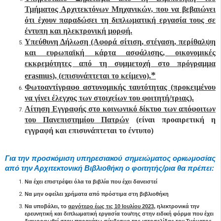
Τμήματος Αρχιτεκτόνων Μηχανικών, που να βεβαιώνει
ότι έχουν παραδώσει τη διπλωματική εργασία τους σε
έντυπη και ηλεκτρονική μορφή.
Υπεύθυνη Δήλωση (Αφορά σίτιση, στέγαση, περίθαλψη
και ευρωπαϊκή κάρτα ασφάλισης, οικονομικές
εκκρεμότητες από τη συμμετοχή στο πρόγραμμα
*
erasmus
), (επισυνάπτεται το κείμενο).
Φωτοαντίγραφο αστυνομικής ταυτότητας (προκειμένου
να γίνει έλεγχος των στοιχείων του φοιτητή/τριας).
Αίτηση Εγγραφής στο κοινωνικό δίκτυο των απόφοιτων
του Πανεπιστημίου Πατρών
(είναι προαιρετική η
εγγραφή και επισυνάπτεται το έντυπο)
Για την προσκόμιση υπηρεσιακού σημειώματος ορκωμοσίας
από την Αρχιτεκτονική Βιβλιοθήκη ο φοιτητής/ρια θα πρέπει:
Να έχει επιστρέψει όλα τα βιβλία που έχει δανειστεί
Να μην οφείλει χρήματα από πρόστιμα στη βιβλιοθήκη
Να υποβάλει, το
αργότερο έως τις 10 Ιουλίου 2023
, ηλεκτρονικά την
ερευνητική και διπλωματική εργασία του/της στην ειδική φόρμα που έχει