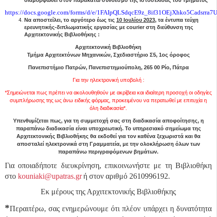
διαμορφωθεί στον παρακάτω σύνδεσμο της ιστοσελίδας του Τμήματος
https
://
docs
.
google
.
com
/
forms
/
d
/
e
/1
FAIpQLSdqcE
9
z
_8
if
31
OEjXhko
5
Cadsrra
7
U
Να αποστείλει, το αργότερο έως τις
10 Ιουλίου 2023
, τα έντυπα τεύχη
ερευνητικής-διπλωματικής εργασίας με
courier
στη διεύθυνση της
Αρχιτεκτονικής Βιβλιοθήκης :
Αρχιτεκτονική Βιβλιοθήκη
Τμήμα Αρχιτεκτόνων Μηχανικών, Σχεδιαστήριο Σ5, 1ος όροφος
Πανεπιστήμιο Πατρών, Πανεπιστημιούπολη, 265 00 Ρίο, Πάτρα
Για την ηλεκτρονική υποβολή :
*Σημειώνεται πως πρέπει να ακολουθηθούν με ακρίβεια και ιδιαίτερη προσοχή οι οδηγίες
συμπλήρωσης της ως άνω ειδικής φόρμας, προκειμένου να περατωθεί με επιτυχία η
όλη διαδικασία*.
Υπενθυμίζεται πως, για τη συμμετοχή σας στη διαδικασία αποφοίτησης, η
παραπάνω διαδικασία είναι υποχρεωτική. Το υπηρεσιακό σημείωμα της
Αρχιτεκτονικής Βιβλιοθήκης θα εκδοθεί για τον καθένα ξεχωριστά και θα
αποσταλεί ηλεκτρονικά στη Γραμματεία, με την ολοκλήρωση όλων των
παραπάνω περιγραφόμενων βημάτων.
Για οποιαδήποτε διευκρίνηση, επικοινωνήστε με τη Βιβλιοθήκη
στο
kouniaki@upatras.gr
ή στον αριθμό 2610996192.
Εκ μέρους της Αρχιτεκτονικής Βιβλιοθήκης
*
Περαιτέρω, σας ενημερώνουμε ότι πλέον υπάρχει η δυνατότητα