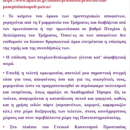
https://www.upatras.gr/foitites/protoeteis/prosvasi-stin-
panepistimioupoli-patras/
• Το κείμενο του όρκου των προπτυχιακών αποφοίτων,
χορηγείται από τη Γραμματεία του Τμήματος και διαβάζεται από
τον πρωτεύσαντα ή την πρωτεύσασα σε βαθμό Πτυχίου ή
Διπλώματος του Τμήματος. Όσοι/-ες εκ των αποφοίτων δεν
επιθυμούν να δώσουν θρησκευτικό όρκο επιτρέπεται η επίκληση
της τιμής και της συνειδήσεώς των.
• Η επίδοση των πτυχίων/διπλωμάτων γίνεται κατ’ αλφαβητική
σειρά.
• Επειδή η τελετή ορκωμοσίας αποτελεί μια σημαντική στιγμή
τόσο για τους αποφοίτους όσο και για τις οικογένειές τους,
μεριμνάται ώστε να πραγματοποιηθεί σε ατμόσφαιρα πολιτισμού
και ευπρέπειας, όπως αρμόζει σε Ακαδημαϊκό Ίδρυμα. Ως εκ
τούτου, απαγορεύεται η κατανάλωση ποτού και φαγητού, καθώς
και η χρήση ειδών πάρτι (σερπαντίνων, κομφετί, καραμουζών
κλπ.) στο χώρο διεξαγωγής των τελετών, στους κοινόχρηστους
χώρους και στον περιβάλλοντα χώρο της Πανεπιστημιούπολης.
• Στο πλαίσιο του Γενικού Κανονισμού Προστασίας