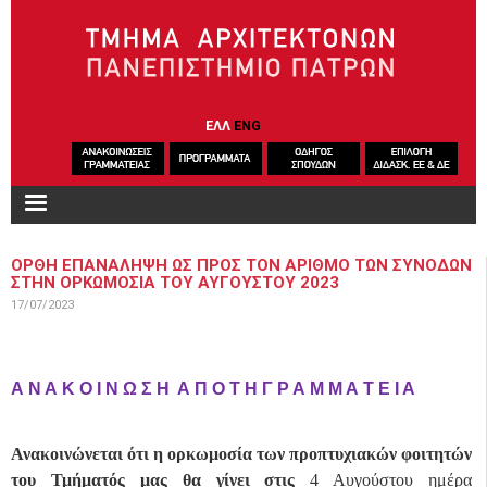
Παράκαμψη προς το κυρίως περιεχόμενο
ΕΛΛ
ENG
ΟΡΘΗ ΕΠΑΝΑΛΗΨΗ ΩΣ ΠΡΟΣ ΤΟΝ ΑΡΙΘΜΟ ΤΩΝ ΣΥΝΟΔΩΝ
ΣΤΗΝ ΟΡΚΩΜΟΣΙΑ ΤΟΥ ΑΥΓΟΥΣΤΟΥ 2023
17/07/2023
Α Ν Α Κ Ο Ι Ν Ω Σ Η Α Π Ο Τ Η Γ Ρ Α Μ Μ Α Τ Ε Ι Α
Ανακοινώνεται ότι η ορκωμοσία των προπτυχιακών φοιτητών
του Τμήματός μας θα γίνει στις
4 Αυγούστου ημέρα