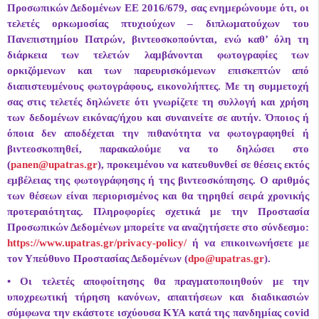
Προσωπικών Δεδομένων ΕΕ 2016/679, σας ενημερώνουμε ότι, οι
τελετές ορκωμοσίας πτυχιούχων – διπλωματούχων του
Πανεπιστημίου Πατρών, βιντεοσκοπούνται, ενώ καθ’ όλη τη
διάρκεια των τελετών λαμβάνονται φωτογραφίες των
ορκιζόμενων και των παρευρισκόμενων επισκεπτών από
διαπιστευμένους φωτογράφους, εικονολήπτες. Με τη συμμετοχή
σας στις τελετές δηλώνετε ότι γνωρίζετε τη συλλογή και χρήση
των δεδομένων εικόνας/ήχου και συναινείτε σε αυτήν. Όποιος ή
όποια δεν αποδέχεται την πιθανότητα να φωτογραφηθεί ή
βιντεοσκοπηθεί, παρακαλούμε να το δηλώσει στο
(
panen@upatras.gr
), προκειμένου να κατευθυνθεί σε θέσεις εκτός
εμβέλειας της φωτογράφησης ή της βιντεοσκόπησης. Ο αριθμός
των θέσεων είναι περιορισμένος και θα τηρηθεί σειρά χρονικής
προτεραιότητας. Πληροφορίες σχετικά με την Προστασία
Προσωπικών Δεδομένων μπορείτε να αναζητήσετε στο σύνδεσμο:
https://www.upatras.gr/privacy-policy/
ή να επικοινωνήσετε με
τον Υπεύθυνο Προστασίας Δεδομένων (
dpo@upatras.gr
).
• Οι τελετές αποφοίτησης θα πραγματοποιηθούν με την
υποχρεωτική τήρηση κανόνων, απαιτήσεων και διαδικασιών
σύμφωνα την εκάστοτε ισχύουσα ΚΥΑ κατά της πανδημίας covid