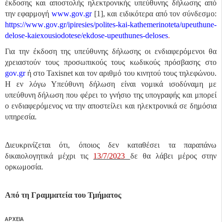
έκδοσης και αποστολής ηλεκτρονικής υπεύθυνης δήλωσης από
την εφαρμογή
www
.
gov
.
gr
[1], και ειδικότερα από τον σύνδεσμο:
https
://
www
.
gov
.
gr
/
ipiresies
/
polites
-
kai
-
kathemerinoteta
/
upeuthune
-
delose
-
kai
exousiodotese
/
ekdose
-
upeuthunes
-
deloses
.
Για την έκδοση της υπεύθυνης δήλωσης οι ενδιαφερόμενοι θα
χρειαστούν τους προσωπικούς τους κωδικούς πρόσβασης στο
gov
.
gr
ή στο
Taxisnet
και τον αριθμό του κινητού τους τηλεφώνου.
Η εν λόγω Υπεύθυνη δήλωση είναι νομικά ισοδύναμη με
υπεύθυνη δήλωση που φέρει το γνήσιο της υπογραφής και μπορεί
ο ενδιαφερόμενος να την αποστείλει και ηλεκτρονικά σε δημόσια
υπηρεσία.
Διευκρινίζεται ότι, όποιος δεν καταθέσει τα παραπάνω
δικαιολογητικά μέχρι τις
13/7/2023
δε θα λάβει μέρος στην
ορκωμοσία.
Από τη Γραμματεία του Τμήματος
ΑΡΧΕΙΑ