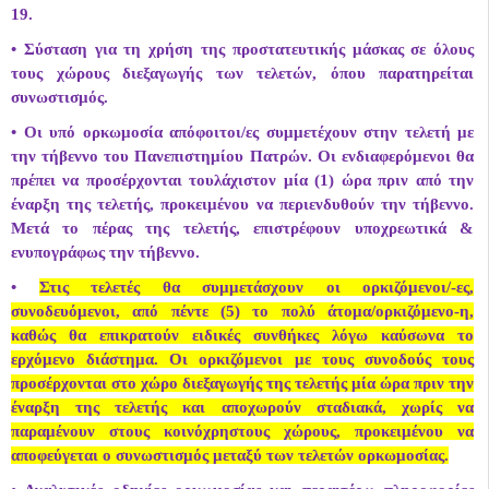
19.
• Σύσταση για τη χρήση της προστατευτικής μάσκας σε όλους
τους χώρους διεξαγωγής των τελετών, όπου παρατηρείται
συνωστισμός.
• Οι υπό ορκωμοσία απόφοιτοι/ες συμμετέχουν στην τελετή με
την τήβεννο του Πανεπιστημίου Πατρών. Οι ενδιαφερόμενοι θα
πρέπει να προσέρχονται τουλάχιστον μία (1) ώρα πριν από την
έναρξη της τελετής, προκειμένου να περιενδυθούν την τήβεννο.
Μετά το πέρας της τελετής, επιστρέφουν υποχρεωτικά &
ενυπογράφως την τήβεννο.
•
Στις τελετές θα συμμετάσχουν οι ορκιζόμενοι/-ες,
συνοδευόμενοι, από πέντε (5) το πολύ άτομα/ορκιζόμενο-η,
καθώς θα επικρατούν ειδικές συνθήκες λόγω καύσωνα το
ερχόμενο διάστημα. Οι ορκιζόμενοι με τους συνοδούς τους
προσέρχονται στο χώρο διεξαγωγής της τελετής μία ώρα πριν την
έναρξη της τελετής και αποχωρούν σταδιακά, χωρίς να
παραμένουν στους κοινόχρηστους χώρους, προκειμένου να
αποφεύγεται ο συνωστισμός μεταξύ των τελετών ορκωμοσίας.