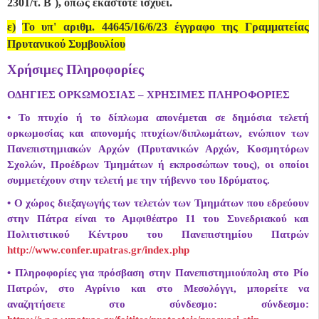
2301/τ. Β΄), όπως εκάστοτε ισχύει.
ε)
Το υπ' αριθμ. 44645/16/6/23 έγγραφο της Γραμματείας
Πρυτανικού Συμβουλίου
Χρήσιμες Πληροφορίες
ΟΔΗΓΙΕΣ ΟΡΚΩΜΟΣΙΑΣ – ΧΡΗΣΙΜΕΣ ΠΛΗΡΟΦΟΡΙΕΣ
• Το πτυχίο ή το δίπλωμα απονέμεται σε δημόσια τελετή
ορκωμοσίας και απονομής πτυχίων/διπλωμάτων, ενώπιον των
Πανεπιστημιακών Αρχών (Πρυτανικών Αρχών, Κοσμητόρων
Σχολών, Προέδρων Τμημάτων ή εκπροσώπων τους), οι οποίοι
συμμετέχουν στην τελετή με την τήβεννο του Ιδρύματος.
• Ο χώρος διεξαγωγής των τελετών των Τμημάτων που εδρεύουν
στην Πάτρα είναι το Αμφιθέατρο Ι1 του Συνεδριακού και
Πολιτιστικού Κέντρου του Πανεπιστημίου Πατρών
http://www.confer.upatras.gr/index.php
• Πληροφορίες για πρόσβαση στην Πανεπιστημιούπολη στο Ρίο
Πατρών, στο Αγρίνιο και στο Μεσολόγγι, μπορείτε να
αναζητήσετε στο σύνδεσμο: σύνδεσμο: