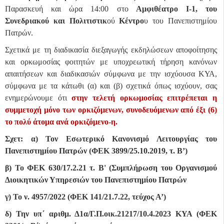
Παρασκευή και ώρα 14:00 στο
Αμφιθέατρο Ι-1, του
Συνεδριακού και Πολιτιστικ
ού
Κέντρο
υ
του Πανεπιστημίου
Πατρών.
Σχετικά με τη διαδικασία διεξαγωγής εκδηλώσεων αποφοίτησης
και ορκωμοσίας φοιτητών με υποχρεωτική τήρηση κανόνων
απαιτήσεων και διαδικασιών σύμφωνα με την ισχύουσα ΚΥΑ,
σύμφωνα με τα κάτωθι (α) και (β) σχετικά όπως ισχύουν, σας
ενημερώνουμε ότι
στην τελετή ορκωμοσίας επιτρέπεται η
συμμετοχή μόνο των ορκιζόμενων, συνοδευόμενων από έξι (6)
το πολύ άτομα ανά ορκιζόμενο-η.
Σχετ: α) Τον Εσωτερικό Κανονισμό Λειτουργίας του
Πανεπιστημίου Πατρών (ΦΕΚ 3899/25.10.2019, τ. Β’)
β) Το ΦΕΚ 630/17.2.21 τ. Β' (Συμπλήρωση του Οργανισμού
Διοικητικών Υπηρεσιών του Πανεπιστημίου Πατρών
γ) Το ν. 4957/2022 (ΦΕΚ 141/21.7.22, τεύχος Α’)
δ) Την υπ΄ αριθμ. Δ1α/Γ.Π.οικ.21217/10.4.2023 ΚΥΑ (ΦΕΚ