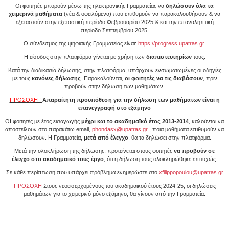
Οι φοιτητές μπορούν μέσω της ηλεκτρονικής Γραμματείας να
δηλώσουν όλα τα
χειμερινά μαθήματα
(νέα & οφειλόμενα) που επιθυμούν να παρακολουθήσουν & να
εξεταστούν στην εξεταστική περίοδο Φεβρουαρίου 2025 & και την επαναληπτική
περίοδο Σεπτεμβρίου 2025.
Ο σύνδεσμος της ψηφιακής Γραμματείας είναι:
https://progress.upatras.gr
.
Η είσοδος στην πλατφόρμα γίνεται με χρήση των
διαπιστευτηρίων
τους.
Κατά την διαδικασία δήλωσης, στην πλατφόρμα, υπάρχουν ενσωματωμένες οι οδηγίες
με τους
κανόνες δήλωσης
. Παρακαλούνται,
οι φοιτητές να τις διαβάσουν
, πριν
προβούν στην δήλωση των μαθημάτων.
ΠΡΟΣΟΧΗ !
Απαραίτητη προϋπόθεση για την δήλωση των μαθήματων είναι η
επανεγγραφή στο εξάμηνο
ΟΙ φοιτητές με έτος εισαγωγής
μέχρι και το ακαδημαϊκό έτος 2013-2014
, καλούνται να
αποστείλουν στο παρακάτω email,
phondasx@upatras.gr
, ποια μαθήματα επιθυμούν να
δηλώσουν. Η Γραμματεία,
μετά από έλεγχο
, θα τα δηλώσει στην πλατφόρμα.
Μετά την ολοκλήρωση της δήλωσης, προτείνεται στους φοιτητές
να προβούν σε
έλεγχο στο ακαδημαϊκό τους έργο
, ότι η δήλωση τους ολοκληρώθηκε επιτυχώς.
Σε κάθε περίπτωση που υπάρχει πρόβλημα ενημερώστε στο
xfilippopoulou@upatras.gr
ΠΡΟΣΟΧΗ
Στους νεοεισερχομένους του ακαδημαϊκού έτους 2024-25, οι δηλώσεις
μαθημάτων για το χειμερινό μόνο εξάμηνο, θα γίνουν από την Γραμματεία.