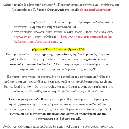
ενώπιον τριμελούς εξεταστικής επιτροπής.
Παρακαλούνται οι φοιτητές να καταθέσουν στη
Γραμματεία του Τμήματος
ηλεκτρονικά στο email:
phondasx
@upatras.
gr
την αίτηση/Δήλωση Παρουσίασης
Ερευνητικής/Διπλωματικής
υπογεγραμμένη από τον επιβλέποντα/ουσα και
την υπεύθυνη δήλωση πνευματικών δικαιωμάτων*, μέσω της εφαρμογής
www.gov.gr
, στον σύνδεσμο:
https://www.gov.gr/ipiresies/polites-kai-
kathemerinoteta/psephiaka-eggra
....
μέχρι την Τρίτη 10 Σεπτεμβρίου 2024.
Επισημαίνεται δε, ότι ως
τμήμα της παρουσίασης της Διπλωματικής Εργασίας
(ΔΕ) κάθε φοιτητής/τρια ή ομάδα φοιτητών θα πρέπει
να σχεδιάσει και να
εκτυπώσει πινακίδα διαστάσεων Α1
κατακόρυφης/portrait διάταξης που θα
παρουσιάζει με εύληπτο τρόπο επιλεγέντα στοιχεία της ΔΕ.
Θα πρέπει συνοπτικά και στοχευμένα να μεταφέρει την αρχιτεκτονική ιδέα της
πρότασης και να παρουσιάζει τα κυριότερα σχέδια και τρισδιάστατες απεικονίσεις.
Θα περιλαμβάνει τον τίτλο της εργασίας και τα ονόματα του/της φοιτητή/τριας ή της
ομάδας φοιτητών καθώς και του/της Επιβλέποντα/ουσας Καθηγητή/τριας.
Η εκτυπωμένη πινακίδα θα αναρτάται
με ευθύνη του/της φοιτητή/τριας ή της
ομάδας φοιτητών πριν την έναρξη των παρουσιάσεων στον προσδιορισμένο
εκθεσιακό χώρο του Τμήματος Αρχιτεκτόνων Μηχανικών στο Σχεδιαστήριο 5.
Η
εκτύπωση και η ανάρτηση της πινακίδας αποτελεί προϋπόθεση για την
καταχώρηση του βαθμού της ΔΕ.
Αναλυτικό πρόγραμμα παρουσιάσεων θα αναρτηθεί μετά την συγκέντρωση όλων των