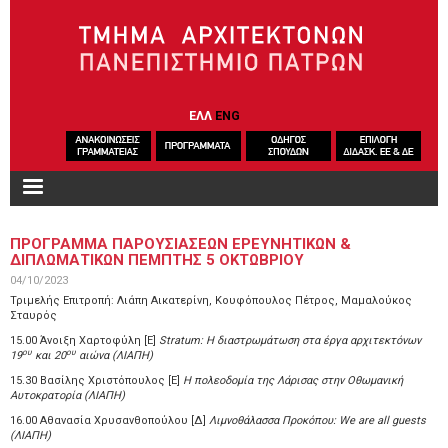
Παράκαμψη προς το κυρίως περιεχόμενο
ΕΛΛ
ENG
ΠΡΟΓΡΑΜΜΑ ΠΑΡΟΥΣΙΑΣΕΩΝ ΕΡΕΥΝΗΤΙΚΩΝ &
ΔΙΠΛΩΜΑΤΙΚΩΝ ΠΕΜΠΤΗΣ 5 ΟΚΤΩΒΡΙΟΥ
04/10/2023
Τριμελής Επιτροπή: Λιάπη Αικατερίνη, Κουφόπουλος Πέτρος, Μαμαλούκος
Σταυρός
15.00 Άνοιξη Χαρτοφύλη [Ε]
Stratum
: Η διαστρωμάτωση στα έργα αρχιτεκτόνων
ου
ου
19
και 20
αιώνα (ΛΙΑΠΗ)
15.30 Βασίλης Χριστόπουλος [Ε]
H
πολεοδομία της Λάρισας στην Οθωμανική
Αυτοκρατορία (ΛΙΑΠΗ)
16.00 Αθανασία Χρυσανθοπούλου [Δ]
Λιμνοθάλασσα
Προκόπου: We are all guests
(ΛΙΑΠΗ)