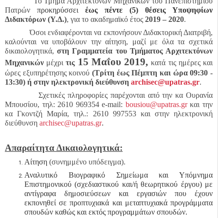
Το Τμήμα Αρχιτεκτόνων Μηχανικών του Πανεπιστημίου
Πατρών
προκηρύσσει
έως πέντε (
5) θέσεις Υποψηφίων
Διδακτόρων (Υ.Δ.)
, για το ακαδημαϊκό έτος
2019 – 2020
.
Όσοι ενδιαφέρονται να εκπονήσουν Διδακτορική Διατριβή,
καλούνται να υποβάλουν την αίτηση, μαζί με όλα τα σχετικά
δικαιολογητικά,
στη Γραμματεία του Τμήματος Αρχιτεκτόνων
15 Μαΐου 2019,
Μηχανικών
μέχρι
τις
κατά τις ημέρες και
ώρες εξυπηρέτησης κοινού
(Τρίτη έως Πέμπτη και ώρα 09:30 -
13:30)
ή στην ηλεκτρονική διεύθυνση
archisec
@
upatras
.
gr
.
Σχετικές πληροφορίες παρέχονται από την κα Ουρανία
Μπουσίου, τηλ: 2610 969354 e-mail:
bousiou
@upatras.gr
και την
κα Γκοντζή Μαρία, τηλ.: 2610 997553 και στην ηλεκτρονική
διεύθυνση
archisec
@
upatras
.
gr
.
Απαραίτητα Δικαιολογητικά:
Αίτηση
(συνημμένο υπόδειγμα).
Αναλυτικό Βιογραφικό Σημείωμα και Υπόμνημα
Επιστημονικού (σχεδιαστικού και/ή θεωρητικού έργου) με
αντίγραφα δημοσιεύσεων και εργασιών που έχουν
εκπονηθεί σε προπτυχιακά και μεταπτυχιακά προγράμματα
σπουδών καθώς και εκτός προγραμμάτων σπουδών.