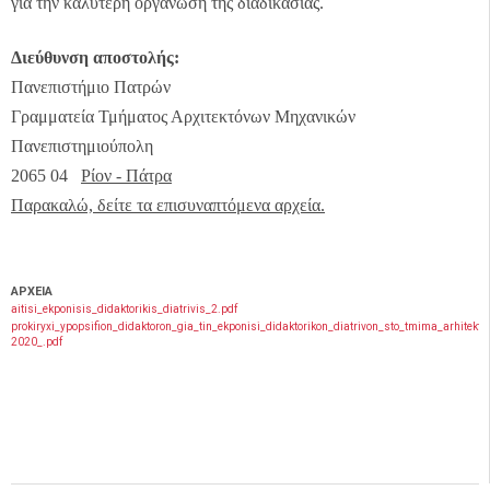
για την καλύτερη οργάνωση της διαδικασίας.
Διεύθυνση αποστολής:
Πανεπιστήμιο Πατρών
Γραμματεία Τμήματος Αρχιτεκτόνων Μηχανικών
Πανεπιστημιούπολη
2065 04
Ρίον - Πάτρα
Παρακαλώ, δείτε τα επισυναπτόμενα αρχεία.
ΑΡΧΕΙΑ
aitisi_ekponisis_didaktorikis_diatrivis_2.pdf
prokiryxi_ypopsifion_didaktoron_gia_tin_ekponisi_didaktorikon_diatrivon_sto_tmima_arhitek
2020_.pdf