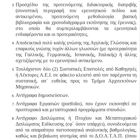
Προσχέδιο της προτεινόμενης διδακτορικής διατριβής
(συνοπτική περιγραφή του ερευνητικού πεδίου και
αντικειμένου, προτεινόμενη μεθοδολογία βασική
βιβλιογραφία και χρονοδιάγραμμα εκπόνησης της έρευνας),
στο οποίο θα συμπεριλαμβάνονται τα ερευνητικά
ενδιαφέροντα και οι προτεραιότητες.
Αποδεικτικά πολύ καλής γνώσης της Αγγλικής Γλώσσας και
επαρκούς γνώσης τυχόν άλλων γλωσσών (με προτεραιότητα
της Γαλλικής, Γερμανικής, Ισπανικής, Ιταλικής) ή άλλης
σχετιζόμενης με το ερευνητικό αντικείμενο.
Τουλάχιστον δύο (2) Συστατικές Επιστολές από Καθηγητές
ή Λέκτορες Α.Ε.Ι. σε φάκελο κλειστό από τον παρέχοντα τη
συστατική, απ΄ ευθείας προς το Τμήμα Αρχιτεκτόνων
Μηχανικών.
Αντίγραφα δημοσιεύσεων.
Αντίγραφα Εργασιών (
portfolio
), που έχουν εκπονηθεί σε
προπτυχιακά και μεταπτυχιακά προγράμματα σπουδών.
Αντίγραφο Διπλώματος ή Πτυχίου και Μεταπτυχιακού
Διπλώματος Ειδίκευσης (εφ΄ όσον υπάρχει), συνοδευόμενα
από τα απαραίτητα πιστοποιητικά αναλυτικής βαθμολογίας,
καθώς και βεβαίωση ισοτιμίας από το Δ.Ο.Α.Τ.Α.Π. (όπου