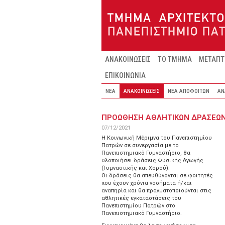
Παράκαμψη προς το κυρίως περιεχόμενο
ΑΝΑΚΟΙΝΩΣΕΙΣ
ΤΟ ΤΜΗΜΑ
ΜΕΤΑΠΤ
ΕΠΙΚΟΙΝΩΝΙΑ
ΝΕΑ
ΑΝΑΚΟΙΝΩΣΕΙΣ
ΝΕΑ ΑΠΟΦΟΙΤΩΝ
ΑΝ
ΠΡΟΩΘΗΣΗ ΑΘΛΗΤΙΚΩΝ ΔΡΑΣΕΩ
07/12/2021
Η Κοινωνική Μέριμνα του Πανεπιστημίου
Πατρών σε συνεργασία με το
Πανεπιστημιακό Γυμναστήριο, θα
υλοποιήσει δράσεις Φυσικής Αγωγής
(Γυμναστικής και Χορού).
Οι δράσεις θα απευθύνονται σε φοιτητές
που έχουν χρόνια νοσήματα ή/και
αναπηρία και θα πραγματοποιούνται στις
αθλητικές εγκαταστάσεις του
Πανεπιστημίου Πατρών στο
Πανεπιστημιακό Γυμναστήριο.