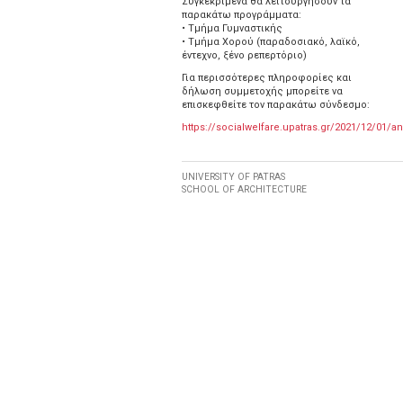
Συγκεκριμένα θα λειτουργήσουν τα
παρακάτω προγράμματα:
• Τμήμα Γυμναστικής
• Τμήμα Χορού (παραδοσιακό, λαϊκό,
έντεχνο, ξένο ρεπερτόριο)
Για περισσότερες πληροφορίες και
δήλωση συμμετοχής μπορείτε να
επισκεφθείτε τον παρακάτω σύνδεσμο:
https://socialwelfare.upatras.gr/2021/12/01/an
UNIVERSITY OF PATRAS
SCHOOL OF ARCHITECTURE