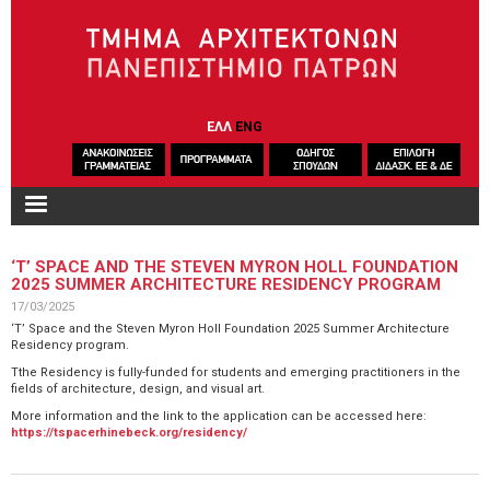
Παράκαμψη προς το κυρίως περιεχόμενο
ΕΛΛ
ENG
‘T’ SPACE AND THE STEVEN MYRON HOLL FOUNDATION
2025 SUMMER ARCHITECTURE RESIDENCY PROGRAM
17/03/2025
‘T’ Space and the Steven Myron Holl Foundation 2025 Summer Architecture
Residency program.
Τthe Residency is fully-funded for students and emerging practitioners in the
fields of architecture, design, and visual art.
More information and the link to the application can be accessed here:
https://tspacerhinebeck.org/residency/