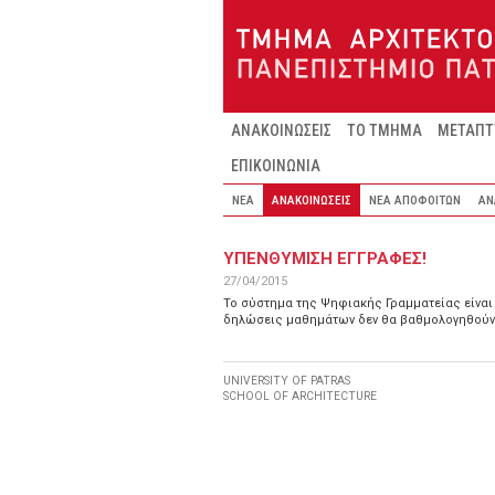
Παράκαμψη προς το κυρίως περιεχόμενο
ΑΝΑΚΟΙΝΩΣΕΙΣ
ΤΟ ΤΜΗΜΑ
ΜΕΤΑΠΤ
ΕΠΙΚΟΙΝΩΝΙΑ
ΝΕΑ
ΑΝΑΚΟΙΝΩΣΕΙΣ
ΝΕΑ ΑΠΟΦΟΙΤΩΝ
ΑΝ
ΥΠΕΝΘΥΜΙΣΗ ΕΓΓΡΑΦΕΣ!
27/04/2015
Το σύστημα της Ψηφιακής Γραμματείας είναι α
δηλώσεις μαθημάτων δεν θα βαθμολογηθούν
UNIVERSITY OF PATRAS
SCHOOL OF ARCHITECTURE