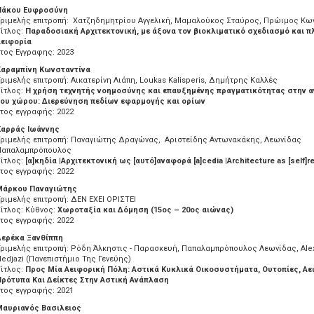
Νάκου Ευφροσύνη
Τριμελής επιτροπή: Χατζηδημητρίου Αγγελική, Μαμαλούκος Σταύρος, Πρώιμος Κω
ίτλος:
Παραδοσιακή Αρχιτεκτονική, με άξονα τον βιοκλιματικό σχεδιασμό και π
Αειφορία
τος Εγγραφης: 2023
Καραμπίνη Κωνσταντίνα
ριμελής επιτροπή: Αικατερίνη Λιάπη, Loukas Kalisperis, Δημήτρης Καλλές
ίτλος:
Η χρήση τεχνητής νοημοσύνης και επαυξημένης πραγματικότητας στην 
του χώρου: Διερεύνηση πεδίων εφαρμογής και ορίων
τος εγγραφής: 2022
Καρράς Ιωάννης
Τριμελής επιτροπή: Παναγιώτης Δραγώνας, Αριστείδης Αντωνακάκης, Λεωνίδας
Παπαλαμπρόπουλος
ίτλος:
[α]κηδία |Αρχιτεκτονική ως [αυτό]αναφορά [a]cedia |Architecture as [self]r
τος εγγραφής: 2022
Μάρκου Παναγιώτης
ριμελής επιτροπή: ΔΕΝ ΕΧΕΙ ΟΡΙΣΤΕΙ
ίτλος: Κύθνος:
Χωροταξία και Δόμηση (15ος – 20ος αιώνας)
τος εγγραφής: 2022
Δερέκα Ξανθίππη
ριμελής επιτροπή: Ρόδη Άλκηστις - Παρασκευή, Παπαλαμπρόπουλος Λεωνίδας, Ale
edjazi (Πανεπιστήμιο Της Γενεύης)
ίτλος:
Προς Μία Αειφορική Πόλη: Αστικά Κυκλικά Οικοσυστήματα, Ουτοπίες, Αε
Πρότυπα Και Δείκτες Στην Αστική Ανάπλαση
τος εγγραφής: 2021
Μαυριανός Βασιλειος