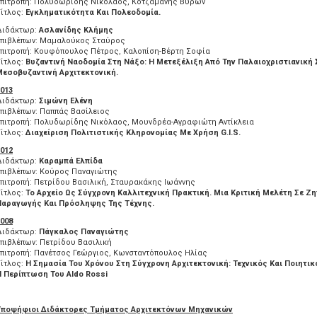
Επιτροπή: Πολυδωρίδης Νικόλαος, Κοτζαμάνης Βύρων
ίτλος:
Εγκληματικότητα Και Πολεοδομία.
Διδάκτωρ:
Ασλανίδης Κλήμης
Επιβλέπων: Μαμαλούκος Σταύρος
Επιτροπή: Κουφόπουλος Πέτρος, Καλοπίση-Βέρτη Σοφία
ίτλος:
Βυζαντινή Ναοδομία Στη Νάξο: Η Μετεξέλιξη Από Την Παλαιοχριστιανική 
Μεσοβυζαντινή Αρχιτεκτονική.
013
Διδάκτωρ:
Σιμώνη Ελένη
πιβλέπων: Παππάς Βασίλειος
Επιτροπή: Πολυδωρίδης Νικόλαος, Μουνδρέα-Αγραφιώτη Αντίκλεια
ίτλος:
Διαχείριση Πολιτιστικής Κληρονομίας Με Χρήση
G
.I
.S
.
012
Διδάκτωρ:
Καραμπά Ελπίδα
Επιβλέπων: Κούρος Παναγιώτης
πιτροπή: Πετρίδου Βασιλική, Σταυρακάκης Ιωάννης
ίτλος:
Το Αρχείο Ως Σύγχρονη Καλλιτεχνική Πρακτική. Μια Κριτική Μελέτη Σε Ζ
Παραγωγής Και Πρόσληψης Της Τέχνης.
008
Διδάκτωρ:
Πάγκαλος Παναγιώτης
πιβλέπων: Πετρίδου Βασιλική
πιτροπή: Πανέτσος Γεώργιος, Κωνσταντόπουλος Ηλίας
ίτλος:
Η Σημασία Του Χρόνου Στη Σύγχρονη Αρχιτεκτονική: Τεχνικός Και Ποιητικ
Η Περίπτωση Του
Aldo
Rossi
Υποψήφιοι Διδάκτορες Τμήματος Αρχιτεκτόνων Μηχανικών