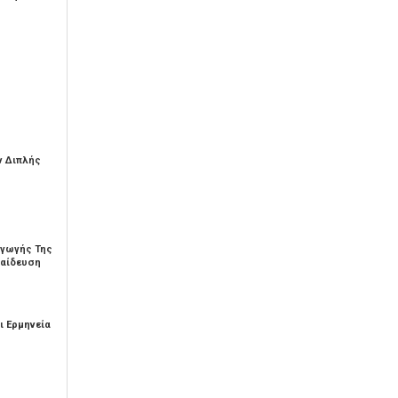
 Διπλής
αγωγής Της
παίδευση
ι Ερμηνεία