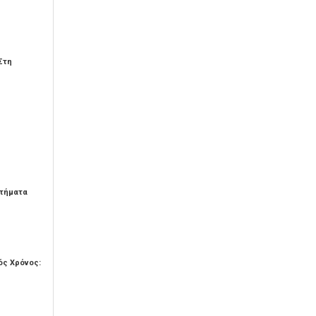
Στη
ητήματα
ός Χρόνος: