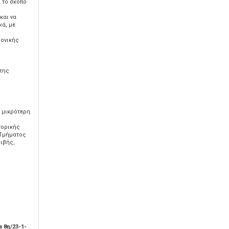
α το σκοπό
και να
κά, με
ρονικής
 της
ι μικρότερη
τορικής
 Τμήματος
ριβής,
 8η/23-1-