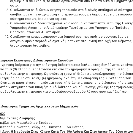
εξαμηνιαία σεμινάρια, τα οποία οργανώνονται από το ή τα οικεία Τμήματα γι
αυτό.
Οφείλουν να επιδιώκουν ενεργή παρουσία στο διεθνές ακαδημαϊκό σύστημα 
αποβλέπουν στην αναγνώριση της έρευνας τους με δημοσιεύσεις σε περιοδι
σύστημα κριτών, όπου είναι εφικτό.
Οφείλουν να εκδίδουν υποχρεωτικά ακαδημαϊκή ταυτότητα μέσω της Ηλεκτ
Υπηρεσίας Απόκτησης Ακαδημαϊκής Ταυτότητας του Υπουργείου Παιδείας,
Θρησκευμάτων και Αθλητισμού.
Οφείλουν να πραγματοποιούν μία δημοσίευση ως πρώτος συγγραφέας σε
αναγνωρισμένο περιοδικό σχετική με την επιστημονική περιοχή του θέματος
διδακτορικής διατριβής.
Διάρκεια Εκπόνησης Διδακτορικών Σπουδών
 χρονική διάρκεια για την απόκτηση διδακτορικού διπλώματος δεν δύναται να είνα
πό τρία (3) πλήρη ημερολογιακά έτη από την ημερομηνία ορισμού της τριμελούς
συμβουλευτικής επιτροπής. Ως ανώτατη χρονική διάρκεια ολοκλήρωσης της διδακ
ιατριβής ορίζονται τα έξι (6) ημερολογιακά έτη. Με απόφαση της Συνέλευσης του
ύναται να παρατείνεται η ανώτατη χρονική διάρκεια εκπόνησης διδακτορικής διατ
κατόπιν αιτήματος του υποψήφιου διδάκτορα και σύμφωνης γνώμης της τριμελούς
υμβουλευτικής επιτροπής για σπουδαίους-σοβαρούς λόγους έως και 12 μήνες.
Διδάκτορες Τμήματος Αρχιτεκτόνων Μηχανικών
022
Μυριανθεύς Διομήδης
Επιβλέπων: Μαμαλούκος Σταύρος
πιτροπή: Πανετσος Γεώργιος, Παπαπολυβίου Πέτρος
ίτλος:
Η Ναοδομία Στην Κύπρο Κατά Τον 19ο Αιώνα Και Στις Αρχές Του 20ου Αιώνα