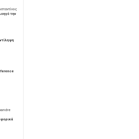
νσταντίνος
λοηγό την
αντίληψη
eference
xandre
ιφορικά