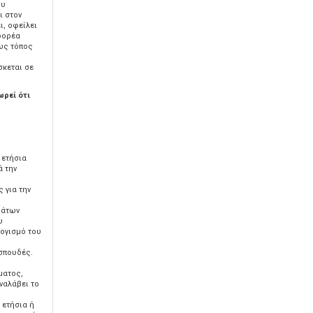
ου
ι στον
ι, οφείλει
φορέα
ως τόπος
σκεται σε
ρεί ότι
 ετήσια
ά την
 για την
μάτων
υ
λογισμό του
 σπουδές.
ματος,
ναλάβει το
 ετήσια ή