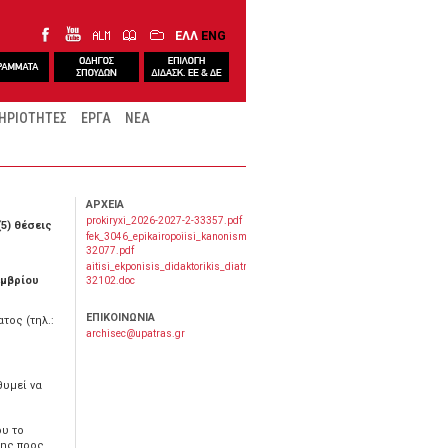
ΕΛΛ
ENG
ΗΡΙΟΤΗΤΕΣ
ΕΡΓΑ
ΝΕΑ
ΑΡΧΕΙΑ
prokiryxi_2026-2027-2-33357.pdf
(5) θέσεις
fek_3046_epikairopoiisi_kanonismoy_dd_arhitektonon_mihanikon-
32077.pdf
aitisi_ekponisis_didaktorikis_diatrivis-
εμβρίου
32102.doc
ΕΠΙΚΟΙΝΩΝΙΑ
τος (τηλ.:
archisec@upatras.gr
θυμεί να
ου το
της προς