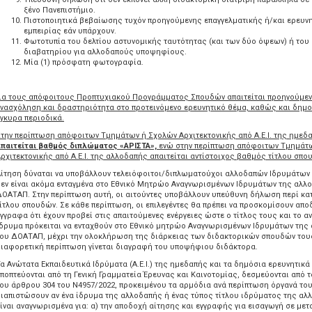
ξένο Πανεπιστήμιο.
Πιστοποιητικά βεβαίωσης τυχόν προηγούμενης επαγγελματικής ή/και ερευν
εμπειρίας εάν υπάρχουν.
Φωτοτυπία του δελτίου αστυνομικής ταυτότητας (και των δύο όψεων) ή του
διαβατηρίου για αλλοδαπούς υποψηφίους.
Μία (1) πρόσφατη φωτογραφία.
Για τους απόφοιτους Προπτυχιακού Προγράμματος Σπουδών απαιτείται προηγούμεν
νασχόληση και δραστηριότητα στο προτεινόμενο ερευνητικό θέμα, καθώς και δημο
γκυρα περιοδικά.
την περίπτωση απόφοιτων Τμημάτων ή Σχολών Αρχιτεκτονικής από Α.Ε.Ι. της ημεδ
απαιτείται βαθμός διπλώματος «ΑΡΙΣΤΑ»,
ενώ στην περίπτωση απόφοιτων Τμημάτ
ρχιτεκτονικής από Α.Ε.Ι. της αλλοδαπής απαιτείται αντίστοιχος βαθμός τίτλου σπο
ίτηση δύναται να υποβάλλουν τελειόφοιτοι/διπλωματούχοι αλλοδαπών Ιδρυμάτων 
εν είναι ακόμα ενταγμένα στο Εθνικό Μητρώο Αναγνωρισμένων Ιδρυμάτων της αλλ
ΟΑΤΑΠ. Στην περίπτωση αυτή, οι αιτούντες υποβάλλουν υπεύθυνη δήλωση περί κα
ίτλου σπουδών. Σε κάθε περίπτωση, οι επιλεγέντες θα πρέπει να προσκομίσουν απο
γγραφα ότι έχουν προβεί στις απαιτούμενες ενέργειες ώστε ο τίτλος τους και το α
δρυμα πρόκειται να ενταχθούν στο Εθνικό μητρώο Αναγνωρισμένων Ιδρυμάτων της
ου ΔΟΑΤΑΠ, μέχρι την ολοκλήρωση της διάρκειας των διδακτορικών σπουδών του
ιαφορετική περίπτωση γίνεται διαγραφή του υποψήφιου διδάκτορα.
α Ανώτατα Εκπαιδευτικά Ιδρύματα (Α.Ε.Ι.) της ημεδαπής και τα δημόσια ερευνητικά
ποπτεύονται από τη Γενική Γραμματεία Έρευνας και Καινοτομίας, δεσμεύονται από
ου άρθρου 304 του Ν4957/2022, προκειμένου τα αρμόδια ανά περίπτωση όργανά του
ιαπιστώσουν αν ένα ίδρυμα της αλλοδαπής ή ένας τύπος τίτλου ιδρύματος της αλ
ίναι αναγνωρισμένα για: α) την αποδοχή αίτησης και εγγραφής για εισαγωγή σε μετ