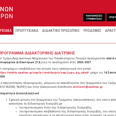
ΥΧΙΑΚΑ
ΠΡΟΠΤΥΧΙΑΚΑ
ΔΙΔΑΚΤΙΚΟ ΠΡΟΣΩΠΙΚΟ
ΥΠΟΔΟΜΕΣ
ΔΡΑΣΤ
ΠΡΟΓΡΑΜΜΑ ΔΙΔΑΚΤΟΡΙΚΗΣ ΔΙΑΤΡΙΒΗΣ
Το Τμήμα Αρχιτεκτόνων Μηχανικών του Πανεπιστημίου Πατρών προκηρύσσει
πέντε 
Υποψηφίων Διδακτόρων (Υ.Δ.)
για το ακαδημαϊκό έτος
2026-2027
.
ι υποψήφιοι υποβάλλουν την αίτησή τους ηλεκτρονικά στο portal :
ttps://matrix.upatras.gr/sap/bc/webdynpro/sap/zups_pg_adm#
μέχρι τις
14 Σεπτ
026
.
ια περισσότερες πληροφορίες, μπορούν να απευθύνονται στη Γραμματεία του Τμήμα
610 962540, 962541) και στην ηλεκτρονική διεύθυνση
archisec@upatras.gr
.
Απαραίτητα Δικαιολογητικά:
Σχετική αίτηση στη Γραμματεία του Τμήματος (επισυνάπτεται), στο οποίο επι
εκπονήσει τη διδακτορική διατριβή με:
τον προτεινόμενο τίτλο της διδακτορικής διατριβής,
τον προτεινόμενο επιβλέποντα της διδακτορικής διατριβής, του οποί
γνωστικό αντικείμενο ή το επιστημονικό έργο είναι συναφές με αυτό 