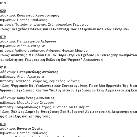
019
020
Διδάκτωρ:
Κουρτίνος Χρυσόστομος
πιβλέπων: Παππάς Βασίλειος
Επιτροπή: Πατρώνης Ιωάννης, Σιδηρόπουλος Γεώργιος
ίτλος:
Το Σχέδιο Πόλεως Και Η Ανάπτυξη Των Ελληνικών Αστικών Κέντρων»
019
Διδάκτωρ:
Παπαντωνίου Ανδριάνα
πιβλέπων: Λιάπη Αικατερίνη
Επιτροπή: Αρβανιτογεώργιος Ανδρέας, Φωκάς Μάριος
ίτλος:
Ανάπτυξη Μεθόδου Για Τον Παραμετρικό Σχεδιασμό
Tensegrity
Πλεγμάτων
Καμπυλότητας: Γεωμετρική Επίλυση Και Ψηφιακή Απεικόνιση
018
Διδάκτωρ:
Παπαμανώλης Αντώνιος
πιβλέπων: Λιάπη Αικατερίνη
πιτροπή: Πανετσος Γεώργιος, Ζαβολέας Ιωάννης
ίτλος:
Ψηφιακές Και Υπολογιστικές Συντεταγμένες: Προς Μια Ερμηνεία Της Εισ
Ψηφιακής Σχεδίασης Και Του Υπολογιστικού Σχεδιασμού Στην Αρχιτεκτονική Εκ
Διδάκτωρ:
Κουμάντος Αθανάσιος
Επιβλέπων: Μαμαλούκος Σταυρός
πιτροπή: Κουφόπουλος Πέτρος, Βιντζηλαίου Ελισάβετ
ίτλος:
Ξύλινες Δομικές Ενισχύσεις Στη Βυζαντινή Αρχιτεκτονική: Διερεύνηση κα
ης διάταξης και χρήσης τους.
014
Διδάκτωρ:
Βαγιώτα Σοφία
πιβλέπων: Παππάς Βασίλειος