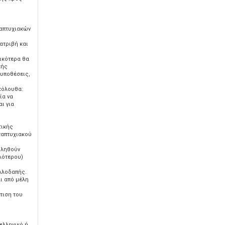
,
ταπτυχιακών
ατριβή και
δικότερα θα
κής
 υποθέσεις,
κόλουθα:
ία να
ι για
τικής
ταπτυχιακού
βληθούν
λότερου)
λλοδαπής.
ι από μέλη
τιση του
ελληνικό ή