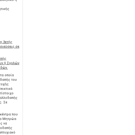
ητικής
η 3ετής
σιεύσεις σε
απής
ων ή Σχολών
υδών.
τα οποία
οδαπής του
τοχής
δεικτικά
ντίστοιχο
 αλλοδαπής
ς. Σε
 κέντρα που
 τα Μητρώα
ς να
λοδαπής
απτυχιακό