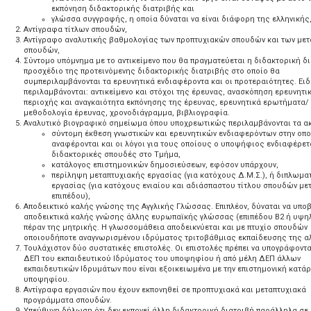
εκπόνηση διδακτορικής διατριβής και
γλώσσα συγγραφής, η οποία δύναται να είναι διάφορη της ελληνικής
Αντίγραφα τίτλων σπουδών,
Αντίγραφο αναλυτικής βαθμολογίας των προπτυχιακών σπουδών και των με
σπουδών,
Σύντομο υπόμνημα με το αντικείμενο που θα πραγματεύεται η διδακτορική δι
προσχέδιο της προτεινόμενης διδακτορικής διατριβής στο οποίο θα
συμπεριλαμβάνονται τα ερευνητικά ενδιαφέροντα και οι προτεραιότητες. Ει
περιλαμβάνονται: αντικείμενο και στόχοι της έρευνας, ανασκόπηση ερευνητι
περιοχής και αναγκαιότητα εκπόνησης της έρευνας, ερευνητικά ερωτήματα/
μεθοδολογία έρευνας, χρονοδιάγραμμα, βιβλιογραφία.
Αναλυτικό βιογραφικό σημείωμα όπου υποχρεωτικώς περιλαμβάνονται τα α
σύντομη έκθεση γνωστικών και ερευνητικών ενδιαφερόντων στην οπο
αναφέρονται και οι λόγοι για τους οποίους ο υποψήφιος ενδιαφέρετα
διδακτορικές σπουδές στο Τμήμα,
κατάλογος επιστημονικών δημοσιεύσεων, εφόσον υπάρχουν,
περίληψη μεταπτυχιακής εργασίας (για κατόχους Δ.Μ.Σ.), ή διπλωμα
εργασίας (για κατόχους ενιαίου και αδιάσπαστου τίτλου σπουδών με
επιπέδου),
Αποδεικτικό καλής γνώσης της Αγγλικής Γλώσσας. Επιπλέον, δύναται να υπο
αποδεικτικά καλής γνώσης άλλης ευρωπαϊκής γλώσσας (επιπέδου B2 ή υψη
πέραν της μητρικής. Η γλωσσομάθεια αποδεικνύεται και με πτυχίο σπουδών
οποιουδήποτε αναγνωρισμένου ιδρύματος τριτοβάθμιας εκπαίδευσης της α
Τουλάχιστον δύο συστατικές επιστολές. Οι επιστολές πρέπει να υπογράφοντα
ΔΕΠ του εκπαιδευτικού Ιδρύματος του υποψηφίου ή από μέλη ΔΕΠ άλλων
εκπαιδευτικών Ιδρυμάτων που είναι εξοικειωμένα με την επιστημονική κατάρ
υποψηφίου.
Αντίγραφα εργασιών που έχουν εκπονηθεί σε προπτυχιακά και μεταπτυχιακά
προγράμματα σπουδών.
Υπεύθυνη δήλωση ότι δεν εκπονεί άλλη διδακτορική διατριβή παράλληλα σε 