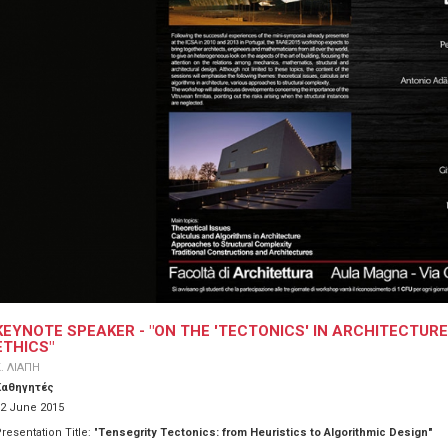
KEYNOTE SPEAKER - "ON THE 'TECTONICS' IN ARCHITECTUR
ETHICS"
. ΛΙΑΠΗ
Καθηγητές
2 June 2015
resentation Title: "
Tensegrity Tectonics: from Heuristics to Algorithmic Design"