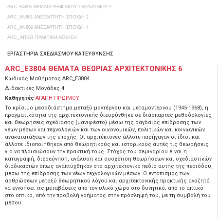
ARC_E4805 ΘΕΜΑΤΑ ΨΗΦΙΑΚΟΥ ΣΧΕΔΙΑΣΜΟΥ 2
ARC_ΑΝ801 ΑΝΕΞΑΡΤΗΤΗ ΣΠΟΥΔΗ 2
ARC_ΑΝ802 ΑΝΕΞΑΡΤΗΤΗ ΣΠΟΥΔΗ 4
ARC_ΙΝΤΕR ΠΡΑΚΤΙΚΗ ΑΣΚΗΣΗ
ΕΡΓΑΣΤΗΡΙΑ ΣΧΕΔΙΑΣΜΟΥ ΚΑΤΕΥΘΥΝΣΗΣ
ARC_E3804 ΘΕΜΑΤΑ ΘΕΩΡΙΑΣ ΑΡΧΙΤΕΚΤΟΝΙΚΗΣ 6
Κωδικός Μαθήματος
ARC_E3804
Διδακτικές Μονάδες
4
Καθηγητές
ΑΓΑΠΗ ΠΡΩΙΜΟΥ
Το κρίσιμο μεσοδιάστημα μεταξύ μοντέρνου και μεταμοντέρνου (1945-1968), η
πραγματικότητα της αρχιτεκτονικής διευρύνθηκε σε διάσπαρτες μεθοδολογίες
και θεωρήσεις σχεδίασης (μανιφέστο) μέσω της ραγδαίας επίδρασης των
νέων μέσων και τεχνολογιών και των οικονομικών, πολιτικών και κοινωνικών
ανακατατάξεων της εποχής. Οι αρχιτέκτονες άλλοτε παρήγαγαν οι ίδιοι και
άλλοτε ιδιοποιήθηκαν από θεωρητικούς και ιστορικούς αυτές τις θεωρήσεις
για να πλαισιώσουν την πρακτική τους. Στόχος του σεμιναρίου είναι η
καταγραφή, διερεύνηση, ανάλυση και συσχέτιση θεωρήσεων και σχεδιαστικών
διαδικασιών όπως αναπτύχθηκαν στο αρχιτεκτονικό πεδίο αυτής της περιόδου,
μέσω της επίδρασης των νέων τεχνολογικών μέσων. Ο εντοπισμός των
αρθρώσεων μεταξύ θεωρητικού λόγου και αρχιτεκτονικής πρακτικής αναζητά
να εννοήσει τις μεταβάσεις από τον υλικό χώρο στο δυνητικό, από το απτικό
στο οπτικό, από την προβολή νοήματος στην πρόσληψή του, με τη συμβολή του
μέσου