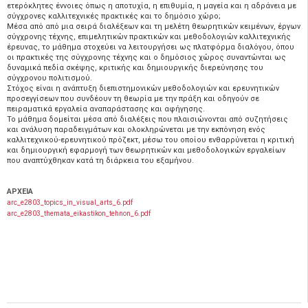
ετερόκλητες έννοιες όπως η αποτυχία, η επιθυμία, η μαγεία και η αδράνεια με
σύγχρονες καλλιτεχνικές πρακτικές και το δημόσιο χώρο;
Μέσα από από μια σειρά διαλέξεων και τη μελέτη θεωρητικών κειμένων, έργων
σύγχρονης τέχνης, επιμελητικών πρακτικών και μεθοδολογιών καλλιτεχνικής
έρευνας, το μάθημα στοχεύει να λειτουργήσει ως πλατφόρμα διαλόγου, όπου
οι πρακτικές της σύγχρονης τέχνης και ο δημόσιος χώρος συναντώνται ως
δυναμικά πεδία σκέψης, κριτικής και δημιουργικής διερεύνησης του
σύγχρονου πολιτισμού.
Στόχος είναι η ανάπτυξη διεπιστημονικών μεθοδολογιών και ερευνητικών
προσεγγίσεων που συνδέουν τη θεωρία με την πράξη και οδηγούν σε
πειραματικά εργαλεία αναπαράστασης και αφήγησης.
Το μάθημα δομείται μέσα από διαλέξεις που πλαισιώνονται από συζητήσεις
και ανάλυση παραδειγμάτων και ολοκληρώνεται με την εκπόνηση ενός
καλλιτεχνικού-ερευνητικού πρόζεκτ, μέσω του οποίου ενθαρρύνεται η κριτική
και δημιουργική εφαρμογή των θεωρητικών και μεθοδολογικών εργαλείων
που αναπτύχθηκαν κατά τη διάρκεια του εξαμήνου.
ΑΡΧΕΙΑ
arc_e2803_topics_in_visual_arts_6.pdf
arc_e2803_themata_eikastikon_tehnon_6.pdf