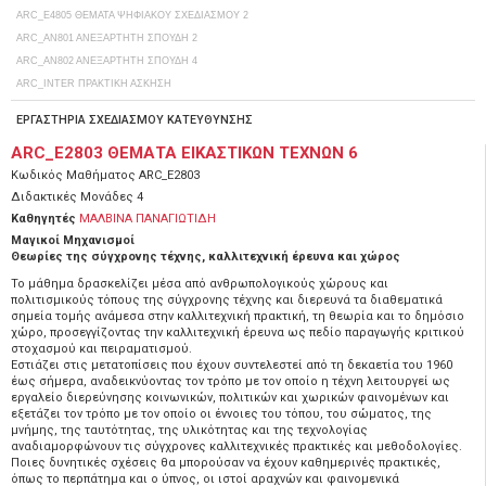
ARC_E4805 ΘΕΜΑΤΑ ΨΗΦΙΑΚΟΥ ΣΧΕΔΙΑΣΜΟΥ 2
ARC_ΑΝ801 ΑΝΕΞΑΡΤΗΤΗ ΣΠΟΥΔΗ 2
ARC_ΑΝ802 ΑΝΕΞΑΡΤΗΤΗ ΣΠΟΥΔΗ 4
ARC_ΙΝΤΕR ΠΡΑΚΤΙΚΗ ΑΣΚΗΣΗ
ΕΡΓΑΣΤΗΡΙΑ ΣΧΕΔΙΑΣΜΟΥ ΚΑΤΕΥΘΥΝΣΗΣ
ARC_E2803 ΘΕΜΑΤΑ ΕΙΚΑΣΤΙΚΩΝ ΤΕΧΝΩΝ 6
Κωδικός Μαθήματος
ARC_E2803
Διδακτικές Μονάδες
4
Καθηγητές
ΜΑΛΒΙΝΑ ΠΑΝΑΓΙΩΤΙΔΗ
Μαγικοί Μηχανισμοί
Θεωρίες της σύγχρονης τέχνης, καλλιτεχνική έρευνα και χώρος
Το μάθημα δρασκελίζει μέσα από ανθρωπολογικούς χώρους και
πολιτισμικούς τόπους της σύγχρονης τέχνης και διερευνά τα διαθεματικά
σημεία τομής ανάμεσα στην καλλιτεχνική πρακτική, τη θεωρία και το δημόσιο
χώρο, προσεγγίζοντας την καλλιτεχνική έρευνα ως πεδίο παραγωγής κριτικού
στοχασμού και πειραματισμού.
Εστιάζει στις μετατοπίσεις που έχουν συντελεστεί από τη δεκαετία του 1960
έως σήμερα, αναδεικνύοντας τον τρόπο με τον οποίο η τέχνη λειτουργεί ως
εργαλείο διερεύνησης κοινωνικών, πολιτικών και χωρικών φαινομένων και
εξετάζει τον τρόπο με τον οποίο οι έννοιες του τόπου, του σώματος, της
μνήμης, της ταυτότητας, της υλικότητας και της τεχνολογίας
αναδιαμορφώνουν τις σύγχρονες καλλιτεχνικές πρακτικές και μεθοδολογίες.
Ποιες δυνητικές σχέσεις θα μπορούσαν να έχουν καθημερινές πρακτικές,
όπως το περπάτημα και ο ύπνος, οι ιστοί αραχνών και φαινομενικά