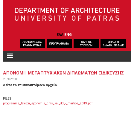
Skip to main content
ΕΛΛ
ENG
ΑΠΟΝΟΜΗ ΜΕΤΑΠΤΥΧΙΑΚΩΝ ΔΙΠΛΩΜΑΤΩΝ ΕΙΔΙΚΕΥΣΗΣ
21/02/2019
Δείτε το επισυναπτόμενο αρχείο.
FILES
programma_teleton_aponomis_dms_kai_dd_-_martios_2019.pdf