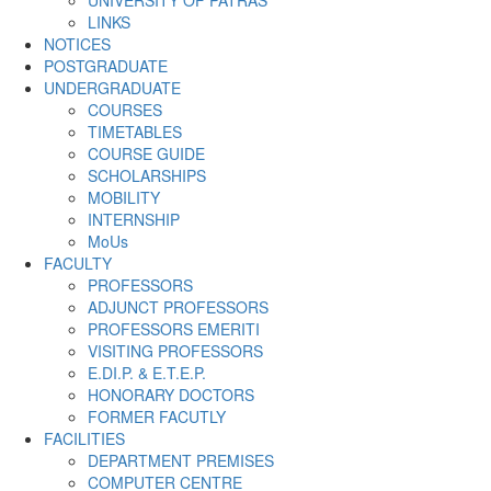
UNIVERSITY OF PATRAS
LINKS
NOTICES
POSTGRADUATE
UNDERGRADUATE
COURSES
TIMETABLES
COURSE GUIDE
SCHOLARSHIPS
MOBILITY
INTERNSHIP
MoUs
FACULTY
PROFESSORS
ADJUNCT PROFESSORS
PROFESSORS EMERITI
VISITING PROFESSORS
E.DI.P. & E.T.E.P.
HONORARY DOCTORS
FORMER FACUTLY
FACILITIES
DEPARTMENT PREMISES
COMPUTER CENTRE