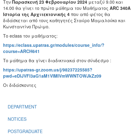
Την
Παρασκευή 23 Φεβρουαρίου 2024
μεταξύ 9.00 και
14.00 θα γίνει το πρώτο μάθημα του Μαθήματος
ARC 340Α
Ιστορία της Αρχιτεκτονικής 4
που από φέτος θα
διδάσκεται από τους καθηγητές Σταύρο Μαμαλούκο και
Κωνσταντίνο Πρώιμο.
Το eclass του μαθήματος:
https://eclass.upatras.gr/modules/course_info/?
course=ARCH641
Το μάθημα θα γίνει διαδικτυακά στον σύνδεσμο :
https://upatras-gr.zoom.us/j/98237225585?
pwd=eDlJVFl3aG1aM1VIMlVmWWNTOWJkZz09
Οι διδάσκοντες
DEPARTMENT
NOTICES
POSTGRADUATE