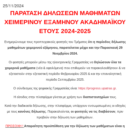
25/11/2024
ΠΑΡΑΤΑΣΗ ΔΗΛΩΣΕΩΝ ΜΑΘΗΜΑΤΩΝ
ΧΕΙΜΕΡΙΝΟΥ ΕΞΑΜΗΝΟΥ ΑΚΑΔΗΜΑΪΚΟΥ
ΕΤΟΥΣ 2024-2025
Ενημερώνουμε τους προπτυχιακούς φοιτητές του Τμήματος
ότι η περίοδος δήλωσης
μαθημάτων χειμερινού εξάμηνου, παρατείνεται μέχρι και την Παρασκευή 29
Νοεμβρίου 2024.
Οι φοιτητές μπορούν μέσω της ηλεκτρονικής Γραμματείας να
δηλώσουν όλα τα
χειμερινά μαθήματα
(νέα & οφειλόμενα) που επιθυμούν να παρακολουθήσουν & να
εξεταστούν στην εξεταστική περίοδο Φεβρουαρίου 2025 & και την επαναληπτική
περίοδο Σεπτεμβρίου 2025.
Ο σύνδεσμος της ψηφιακής Γραμματείας είναι:
https://progress.upatras.gr
.
Η είσοδος στην πλατφόρμα γίνεται με χρήση των
διαπιστευτηρίων
τους.
Κατά την διαδικασία δήλωσης, στην πλατφόρμα, υπάρχουν ενσωματωμένες οι οδηγίες
με τους
κανόνες δήλωσης
. Παρακαλούνται,
οι φοιτητές να τις διαβάσουν
, πριν
προβούν στην δήλωση των μαθημάτων.
ΠΡΟΣΟΧΗ !
Απαραίτητη προϋπόθεση για την δήλωση των μαθήματων είναι η