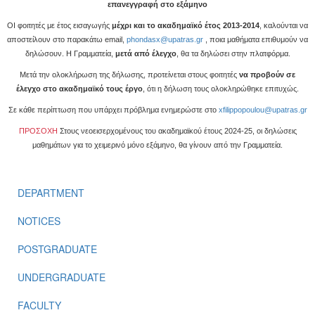
επανεγγραφή στο εξάμηνο
ΟΙ φοιτητές με έτος εισαγωγής
μέχρι και το ακαδημαϊκό έτος 2013-2014
, καλούνται να
αποστείλουν στο παρακάτω email,
phondasx@upatras.gr
, ποια μαθήματα επιθυμούν να
δηλώσουν. Η Γραμματεία,
μετά από έλεγχο
, θα τα δηλώσει στην πλατφόρμα.
Μετά την ολοκλήρωση της δήλωσης, προτείνεται στους φοιτητές
να προβούν σε
έλεγχο στο ακαδημαϊκό τους έργο
, ότι η δήλωση τους ολοκληρώθηκε επιτυχώς.
Σε κάθε περίπτωση που υπάρχει πρόβλημα ενημερώστε στο
xfilippopoulou@upatras.gr
ΠΡΟΣΟΧΗ
Στους νεοεισερχομένους του ακαδημαϊκού έτους 2024-25, οι δηλώσεις
μαθημάτων για το χειμερινό μόνο εξάμηνο, θα γίνουν από την Γραμματεία.
DEPARTMENT
NOTICES
POSTGRADUATE
UNDERGRADUATE
FACULTY