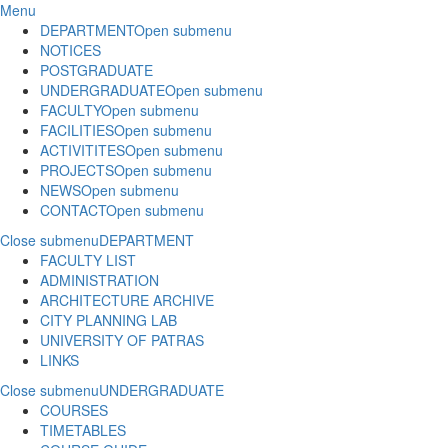
Menu
DEPARTMENT
Open submenu
NOTICES
POSTGRADUATE
UNDERGRADUATE
Open submenu
FACULTY
Open submenu
FACILITIES
Open submenu
ACTIVITITES
Open submenu
PROJECTS
Open submenu
NEWS
Open submenu
CONTACT
Open submenu
Close submenu
DEPARTMENT
FACULTY LIST
ADMINISTRATION
ARCHITECTURE ARCHIVE
CITY PLANNING LAB
UNIVERSITY OF PATRAS
LINKS
Close submenu
UNDERGRADUATE
COURSES
TIMETABLES