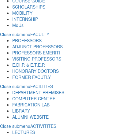
COURSE GUIDE
SCHOLARSHIPS
MOBILITY
INTERNSHIP
MoUs
Close submenu
FACULTY
PROFESSORS
ADJUNCT PROFESSORS
PROFESSORS EMERITI
VISITING PROFESSORS
E.DI.P. & E.T.E.P.
HONORARY DOCTORS
FORMER FACUTLY
Close submenu
FACILITIES
DEPARTMENT PREMISES
COMPUTER CENTRE
FABRICATION LAB
LIBRARY
ALUMNI WEBSITE
Close submenu
ACTIVITITES
LECTURES